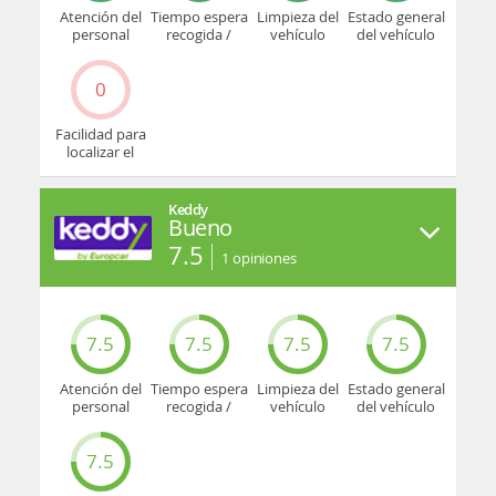
Atención del
Tiempo espera
Limpieza del
Estado general
personal
recogida /
vehículo
del vehículo
devolución
0
Facilidad para
localizar el
mostrador u
oficina
Keddy
Bueno
7.5
1
opiniones
7.5
7.5
7.5
7.5
Atención del
Tiempo espera
Limpieza del
Estado general
personal
recogida /
vehículo
del vehículo
devolución
7.5