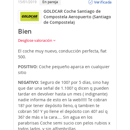
Verificada
15/01/2019
En pareja
GOLDCAR Coche Santiago de
Compostela Aeropuerto (Santiago
de Compostela)
Bien
Desglose valoración
El coche muy nuevo, conducción perfecta, fiat
500.
POSITIVO:
Coche pequeño aparca en cualquier
sitio
NEGATIVO:
Seguro de 100? por 5 días, sino hay
que dar una señal de 1.100? q dicen q pueden
tardar en devolver hasta un mes ( indignante)
nadie informa de esto en la web!!!!! Te cobran
18? por tener depósito lleno, q tambien te
cobran 56? Y yo llene el depósito con 40? así q
36? de más x la cara.... Sin agua en los
parabrisas Coche semi sucio con pelos rubios x
todos lados, y sin alfombrillas