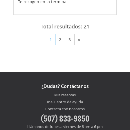
Te recogen en la terminal
Total resultados:
21
1
2
3
»
¿Dudas? Contáctanos
Mis reservas
Ir al Centro de ayuda
Contacta con nosotros
(507) 833-9850
Llámanos de lunes a viernes de 8 am a 6 pm