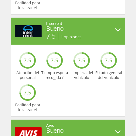
Facilidad para
localizar el
mostrador u
oficina
Interrent
Bueno
7.5
1
opiniones
7.5
7.5
7.5
7.5
Atención del
Tiempo espera
Limpieza del
Estado general
personal
recogida /
vehículo
del vehículo
devolución
7.5
Facilidad para
localizar el
mostrador u
oficina
Avis
Bueno