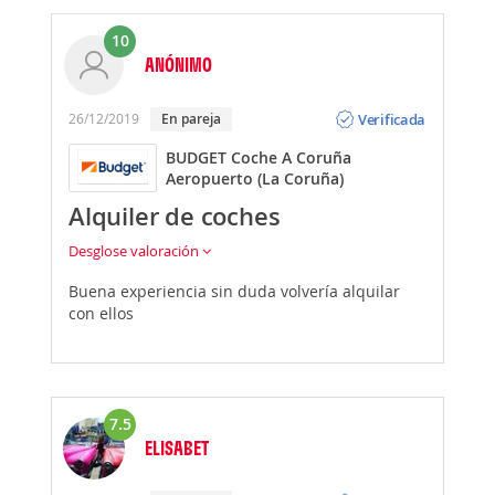
10
ANÓNIMO
Opinión
Verificada
26/12/2019
En pareja
BUDGET Coche A Coruña
Aeropuerto (La Coruña)
Alquiler de coches
Desglose valoración
Buena experiencia sin duda volvería alquilar
con ellos
7.5
ELISABET
Opinión