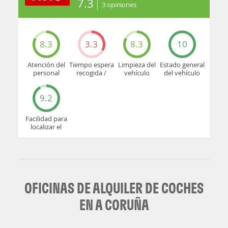
7.3
3
opiniones
8.3
3.3
8.3
10
Atención del
Tiempo espera
Limpieza del
Estado general
personal
recogida /
vehículo
del vehículo
devolución
9.2
Facilidad para
localizar el
mostrador u
oficina
OFICINAS DE ALQUILER DE COCHES
EN A CORUÑA