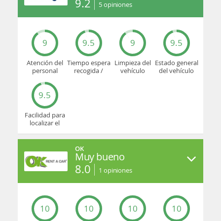
9.2
5
opiniones
9
9.5
9
9.5
Atención del
Tiempo espera
Limpieza del
Estado general
personal
recogida /
vehículo
del vehículo
devolución
9.5
Facilidad para
localizar el
mostrador u
oficina
OK
Muy bueno
8.0
1
opiniones
10
10
10
10