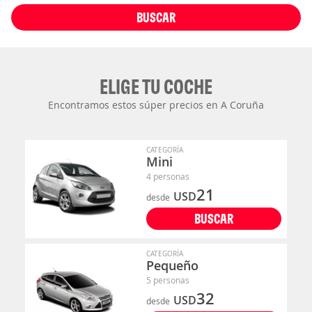
BUSCAR
ELIGE TU COCHE
Encontramos estos súper precios en A Coruña
CATEGORÍA
Mini
4 personas
21
USD
desde
BUSCAR
CATEGORÍA
Pequeño
5 personas
32
USD
desde