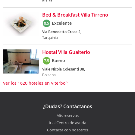
Marta
Bed & Breakfast Villa Tirreno
Excelente
8.5
Via Benedetto Croce 2,
Tarquinia
Hostal Villa Gualterio
Bueno
7.5
Viale Nicola Colesanti 38,
Bolsena
Ver los 1620 hoteles en Viterbo
¿Dudas? Contáctanos
Mis reservas
Ir al Centro de ayuda
Contacta con nosotros