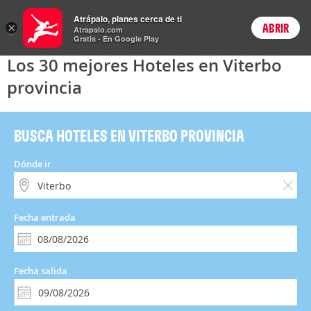
Hoteles
Atrápalo, planes cerca de ti
×
ABRIR
Login
Atrapalo.com
Gratis - En Google Play
Los 30 mejores Hoteles en Viterbo
provincia
BUSCA HOTELES EN VITERBO PROVINCIA
Dónde ir
Fecha entrada
Fecha salida