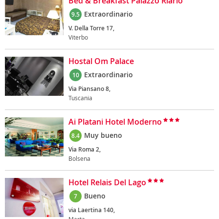
Bed & Breakfast Palazzo Riario
Extraordinario
9.5
V. Della Torre 17,
Viterbo
Hostal Om Palace
Extraordinario
10
Via Piansano 8,
Tuscania
Ai Platani Hotel Moderno
Muy bueno
8.4
Via Roma 2,
Bolsena
Hotel Relais Del Lago
Bueno
7
via Laertina 140,