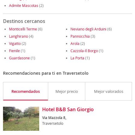
Admite Mascotas
(2)
Destinos cercanos
Monticelli Terme
(6)
Neviano degli Arduini
(6)
Langhirano
(4)
Pannocchia
(3)
Vigatto
(2)
Arola
(2)
Fienile
(1)
Cazzola-Il Borgo
(1)
Guardasone
(1)
La Porta
(1)
Recomendaciones para ti en Traversetolo
Recomendados
Mejor precio
Mejor valorados
Hotel B&B San Giorgio
Via Mazzola 8,
Traversetolo