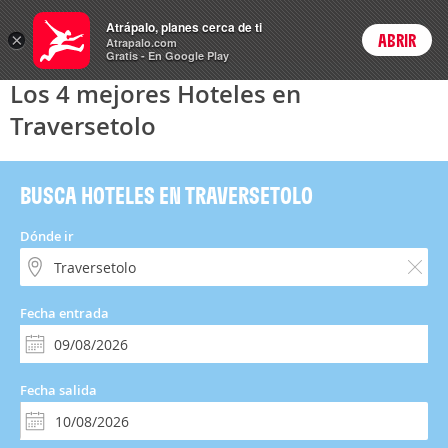
Hoteles
Atrápalo, planes cerca de ti
×
ABRIR
Login
Atrapalo.com
Gratis - En Google Play
Los 4 mejores Hoteles en
Traversetolo
BUSCA HOTELES EN TRAVERSETOLO
Dónde ir
Fecha entrada
Fecha salida