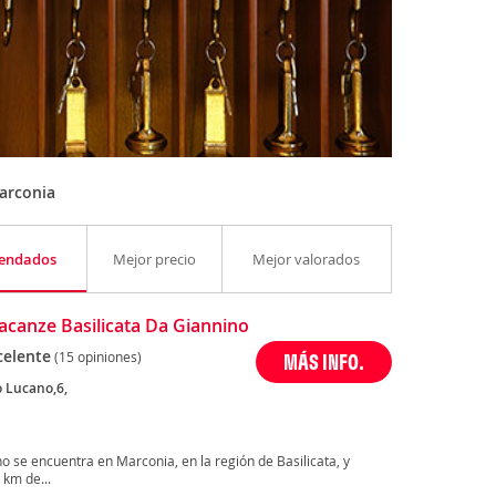
arconia
endados
Mejor precio
Mejor valorados
acanze Basilicata Da Giannino
celente
(15 opiniones)
MÁS INFO.
o Lucano,6,
a
o se encuentra en Marconia, en la región de Basilicata, y
 km de...