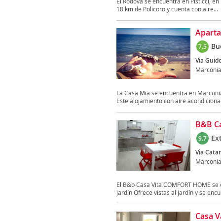
El Rodovà se encuentra en Pisticci, en 
18 km de Policoro y cuenta con aire...
Apart
Bu
7.5
Via Guid
Marconi
La Casa Mia se encuentra en Marconia, 
Este alojamiento con aire acondicionad
B&B Ca
Ex
9.7
Via Cata
Marconi
El B&b Casa Vita COMFORT HOME se enc
jardín Ofrece vistas al jardín y se encu
Casa V