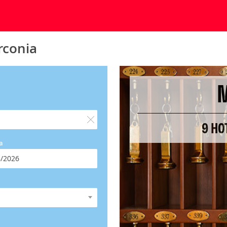
rconia
9 HO
a