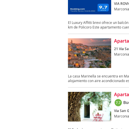
VIA ROVI
Marconi
El Luxury Affitti brevi ofrece un balcó
km de Policoro Este apartamento cuent
Aparta
21 Via S
Marconi
La casa Marinella se encuentra en Marc
alojamiento con aire acondicionado es
Apart
Bu
7.7
Via San G
Marconi