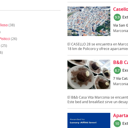
Casell
Ex
9.9
lioso
(38)
Via San 
Marconi
)
isticci
(26)
El CASELLO 28 se encuentra en Marcon
(25)
18 km de Policoro y ofrece aparcamien
6)
B&B Ca
Ex
8.7
7 Via Ca
Marconi
El B&b Casa Vita Marconia se encuent
Este bed and breakfast sirve un desay
Aparta
Ex
10