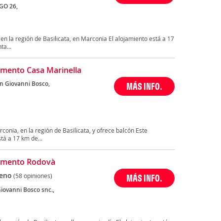
GO 26,
a
n en la región de Basilicata, en Marconia El alojamiento está a 17
a...
mento Casa Marinella
an Giovanni Bosco,
MÁS INFO.
a
onia, en la región de Basilicata, y ofrece balcón Este
tá a 17 km de...
amento Rodovà
eno
(58 opiniones)
MÁS INFO.
iovanni Bosco snc.,
a