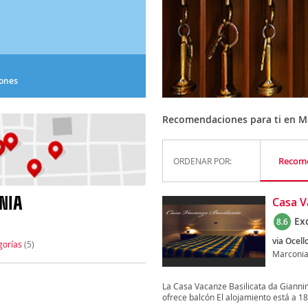
iones
Recomendaciones para ti en M
Recom
ORDENAR POR:
NIA
Casa V
Ex
8.6
via Ocell
gorías
(5)
Marconi
La Casa Vacanze Basilicata da Giannin
ofrece balcón El alojamiento está a 18
)