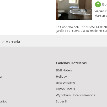
Bu
7
Via San 
Marconi
La CASA VACANZE SAN BASILIO se encue
jardín Se encuentra a 18 km de Policor
Marconia
Cadenas Hoteleras
B&B Hotels
ta
Holiday Inn
Best Western
Hilton Hotels
Wyndham Hotels & Resorts
onico
Super 8