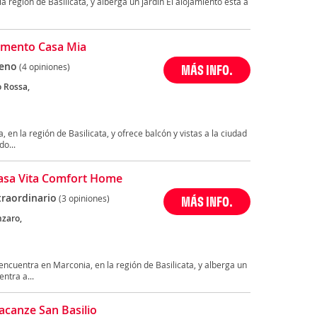
la región de Basilicata, y alberga un jardín El alojamiento está a
amento Casa Mia
eno
(4 opiniones)
MÁS INFO.
o Rossa,
a
en la región de Basilicata, y ofrece balcón y vistas a la ciudad
o...
sa Vita Comfort Home
traordinario
(3 opiniones)
MÁS INFO.
nzaro,
a
uentra en Marconia, en la región de Basilicata, y alberga un
entra a...
acanze San Basilio