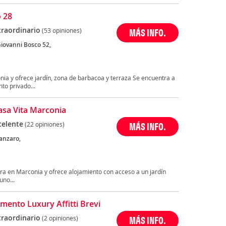
o 28
traordinario
(53 opiniones)
MÁS INFO.
Giovanni Bosco 52,
a
ia y ofrece jardín, zona de barbacoa y terraza Se encuentra a
to privado...
sa Vita Marconia
celente
(22 opiniones)
MÁS INFO.
tanzaro,
a
ra en Marconia y ofrece alojamiento con acceso a un jardín
uno...
mento Luxury Affitti Brevi
traordinario
(2 opiniones)
MÁS INFO.