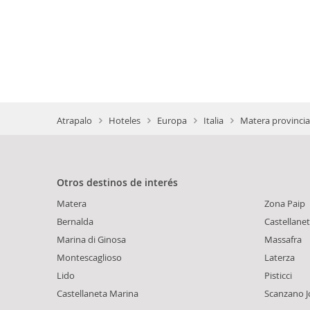
Atrapalo
Hoteles
Europa
Italia
Matera provincia
Otros destinos de interés
Matera
Zona Paip
Bernalda
Castellane
Marina di Ginosa
Massafra
Montescaglioso
Laterza
Lido
Pisticci
Castellaneta Marina
Scanzano J