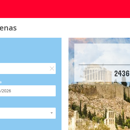
tenas
2436
a