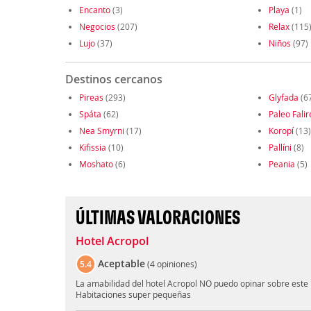
Encanto
(3)
Playa
(1)
Negocios
(207)
Relax
(115
Lujo
(37)
Niños
(97)
Destinos cercanos
Pireas
(293)
Glyfada
(6
Spáta
(62)
Paleo Falir
Nea Smyrni
(17)
Koropí
(13)
Kifissia
(10)
Pallíni
(8)
Moshato
(6)
Peania
(5)
ÚLTIMAS VALORACIONES
Hotel Acropol
Aceptable
5.4
(
4 opiniones
)
La amabilidad del hotel Acropol NO puedo opinar sobre este h
Habitaciones super pequeñas