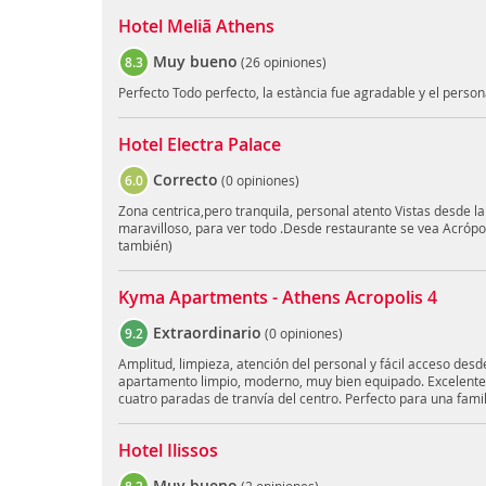
Hotel Meliã Athens
Muy bueno
8.3
(
26 opiniones
)
Perfecto Todo perfecto, la estància fue agradable y el person
Hotel Electra Palace
Correcto
6.0
(
0 opiniones
)
Zona centrica,pero tranquila, personal atento Vistas desde la
maravilloso, para ver todo .Desde restaurante se vea Acrópol
también)
Kyma Apartments - Athens Acropolis 4
Extraordinario
9.2
(
0 opiniones
)
Amplitud, limpieza, atención del personal y fácil acceso desd
apartamento limpio, moderno, muy bien equipado. Excelente 
cuatro paradas de tranvía del centro. Perfecto para una fami
Hotel Ilissos
Muy bueno