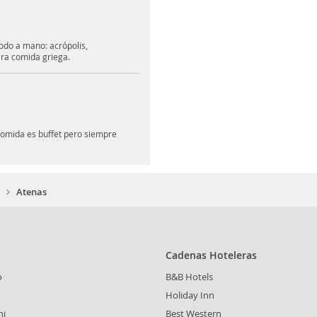
Todo a mano: acrópolis,
ra comida griega.
 comida es buffet pero siempre
Atenas
Cadenas Hoteleras
o
B&B Hotels
Holiday Inn
ni
Best Western