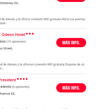
Dimitriou Str,
d de Atenas y te ofrece conexión WiFi gratuita.Abrió sus puertas
que...
 Odeon Hotel
eno
(15 opiniones)
MÁS INFO.
us Street,
ad de Atenas y te ofrecen conexión WiFi gratuita.Dispone de un
...
President
celente
(6 opiniones)
MÁS INFO.
 Avenue 43,