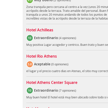
8.2
(
2 opiniones
)
Zona tranquila pero cercana al centro a la vez (unos 20 minut
acrópolis desde la terraza. Trato amable del personal. Buen 
tranquila a unos 20 minutos andando de todos los puntos de 
increíbles vistas de la acrópolis desde la terraza de la habita
Hotel Achilleas
Extraordinario
10
(
4 opiniones
)
Muy positiva Lugar acogedor y centrico. Buen trato y buen se
Hotel Rio Athens
Aceptable
5.8
(
0 opiniones
)
el lugar y el precio cuatro dias en Atenas, el sitio muy correc
Hotel Athens Center Square
Extraordinario
10
(
7 opiniones
)
Muy buen hotel El hotel está muy bien ubicado sobre todo si qu