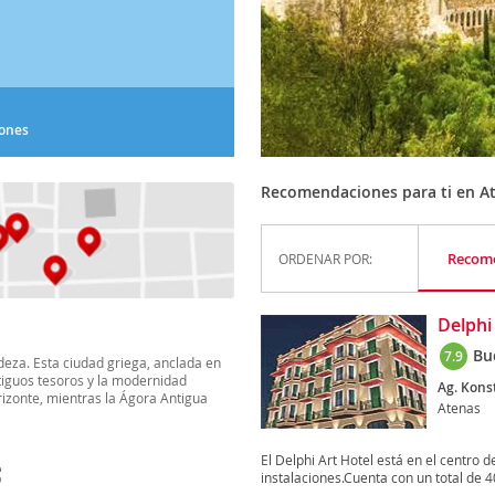
iones
Recomendaciones para ti en A
Recom
ORDENAR POR:
Delphi
Bu
7.9
andeza. Esta ciudad griega, anclada en
ntiguos tesoros y la modernidad
Ag. Kons
rizonte, mientras la Ágora Antigua
Atenas
El Delphi Art Hotel está en el centro 
S
instalaciones.Cuenta con un total de 4