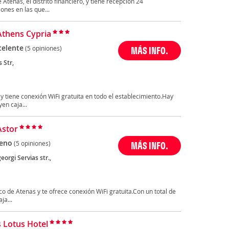
 Atenas, el distrito financiero, y tiene recepción 24
nes en las que...
Athens Cypria
celente
(5 opiniones)
MÁS INFO.
 Str,
y tiene conexión WiFi gratuita en todo el establecimiento.Hay
en caja...
Astor
eno
(5 opiniones)
MÁS INFO.
eorgi Servias str.,
ico de Atenas y te ofrece conexión WiFi gratuita.Con un total de
ja...
 Lotus Hotel