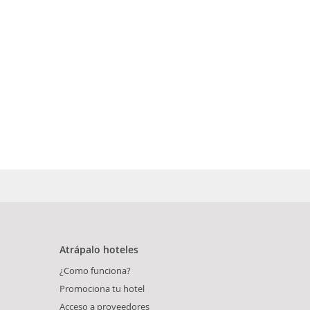
Atrápalo hoteles
¿Como funciona?
Promociona tu hotel
Acceso a proveedores