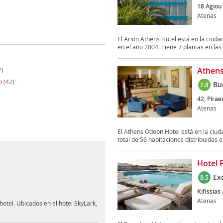
18 Agiou 
Atenas
)
El Arion Athens Hotel está en la ciuda
en el año 2004. Tiene 7 plantas en las 
Athens
7)
o
(42)
Bu
7.8
42, Pirae
Atenas
El Athens Odeon Hotel está en la ciud
total de 56 habitaciones distribuidas en
Hotel 
Ex
8.5
Kifissias
Atenas
otel. Ubicados en el hotel SkyLark,