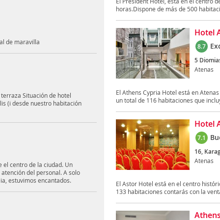
El President Hotel, está en el centro de
horas.Dispone de más de 500 habitacio
Hotel 
al de maravilla
Ex
8.7
5 Diomias
Atenas
El Athens Cypria Hotel está en Atenas 
 terraza Situación de hotel
un total de 116 habitaciones que incluy
is (i desde nuestro habitación
Hotel 
Bu
7.1
16, Karag
Atenas
e el centro de la ciudad. Un
atención del personal. A solo
lia, estuvimos encantados.
El Astor Hotel está en el centro histór
133 habitaciones contarás con la venta
Athens