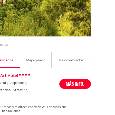
tenas
endados
Mejor precio
Mejor valorados
 Art Hotel
eno
(12 opiniones)
MÁS INFO.
tantinou Street 27,
de Atenas y te ofrece conexión WiFi en todas sus
0 habitaciones...