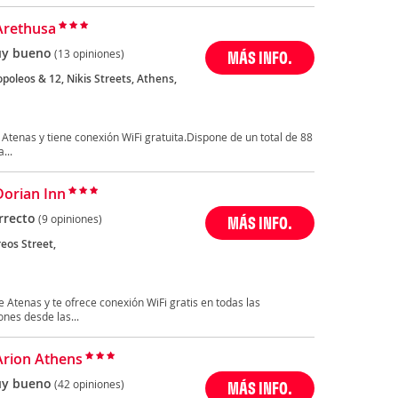
Arethusa
y bueno
(13 opiniones)
MÁS INFO.
opoleos & 12, Nikis Streets, Athens,
 Atenas y tiene conexión WiFi gratuita.Dispone de un total de 88
...
Dorian Inn
rrecto
(9 opiniones)
MÁS INFO.
reos Street,
e Atenas y te ofrece conexión WiFi gratis en todas las
nes desde las...
Arion Athens
y bueno
(42 opiniones)
MÁS INFO.