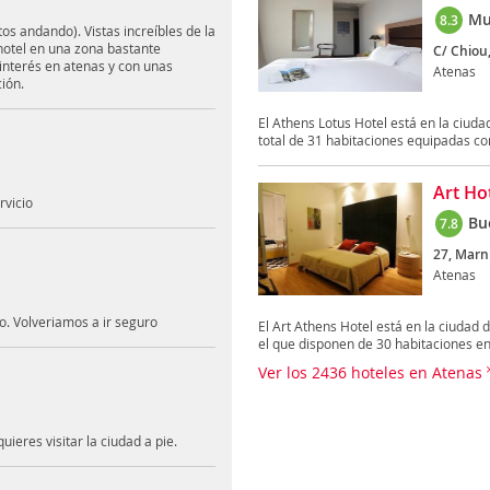
Mu
8.3
os andando). Vistas increíbles de la
hotel en una zona bastante
C/ Chiou,
interés en atenas y con unas
Atenas
ción.
El Athens Lotus Hotel está en la ciuda
total de 31 habitaciones equipadas con
Art Ho
rvicio
Bu
7.8
27, Marni
Atenas
to. Volveriamos a ir seguro
El Art Athens Hotel está en la ciudad 
el que disponen de 30 habitaciones en 
Ver los 2436 hoteles en Atenas
ieres visitar la ciudad a pie.