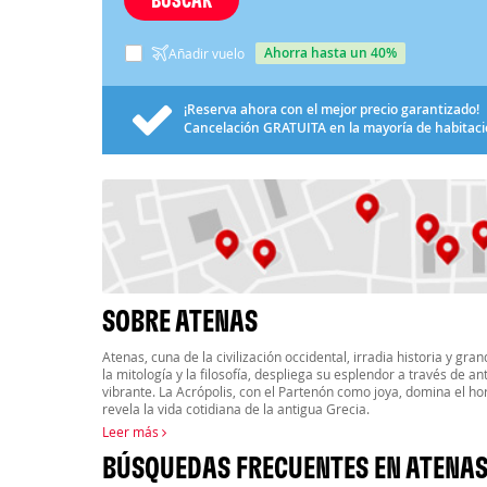
ahorra hasta un 40%
Añadir vuelo
¡Reserva ahora con el mejor precio garantizado!
Cancelación
GRATUITA
en la mayoría de habitac
SOBRE ATENAS
Atenas, cuna de la civilización occidental, irradia historia y gr
la mitología y la filosofía, despliega su esplendor a través de a
vibrante. La Acrópolis, con el Partenón como joya, domina el ho
revela la vida cotidiana de la antigua Grecia.
Leer más
BÚSQUEDAS FRECUENTES EN ATENA