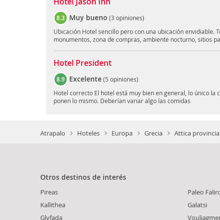
Hotel Jason Inn
Muy bueno
8.3
(
3 opiniones
)
Ubicación Hotel sencillo pero con una ubicación envidiable. 
monumentos, zona de compras, ambiente nocturno, sitios pa
Hotel President
Excelente
8.9
(
5 opiniones
)
Hotel correcto El hotel está muy bien en general, lo único la
ponen lo mismo. Deberían variar algo las comidas
Atrapalo
Hoteles
Europa
Grecia
Attica provincia
Otros destinos de interés
Pireas
Paleo Falir
Kallithea
Galatsi
Glyfada
Vouliagme