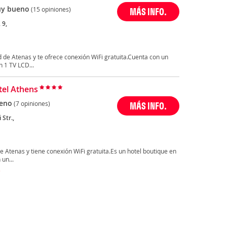
y bueno
(15 opiniones)
MÁS INFO.
 9,
d de Atenas y te ofrece conexión WiFi gratuita.Cuenta con un
 1 TV LCD...
tel Athens
eno
(7 opiniones)
MÁS INFO.
 Str.,
de Atenas y tiene conexión WiFi gratuita.Es un hotel boutique en
un...