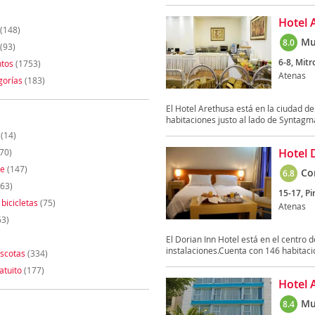
Hotel 
(148)
Mu
8.0
(93)
6-8, Mitr
tos
(1753)
Atenas
gorías
(183)
El Hotel Arethusa está en la ciudad de
habitaciones justo al lado de Syntagma
(14)
Hotel 
70)
te
(147)
Co
6.8
63)
15-17, Pi
 bicicletas
(75)
Atenas
63)
El Dorian Inn Hotel está en el centro d
instalaciones.Cuenta con 146 habitacio
scotas
(334)
atuito
(177)
Hotel 
Mu
8.4