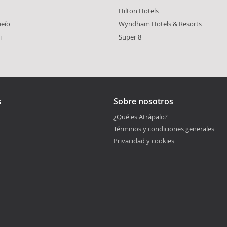
Hilton Hotels
peío
Wyndham Hotels & Resorts
i
Super 8
s
Sobre nosotros
¿Qué es Atrápalo?
Términos y condiciones generales
Privacidad y cookies