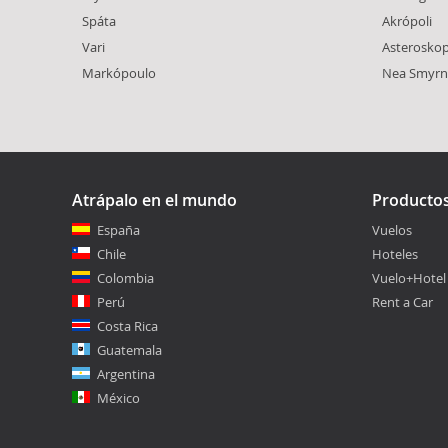
Spáta
Akrópoli
Vari
Asterosko
Markópoulo
Nea Smyrn
Atrápalo en el mundo
Producto
España
Vuelos
Chile
Hoteles
Colombia
Vuelo+Hotel
Perú
Rent a Car
Costa Rica
Guatemala
Argentina
México