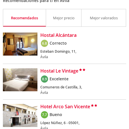
Recomendaciones para ti en Ávila
Recomendados
Mejor precio
Mejor valorados
Hostal Alcántara
Correcto
6.8
Esteban Domingo, 11,
Ávila
Hostal Le Vintage
Excelente
8.9
Comuneros de Castilla, 3,
Ávila
Hotel Arco San Vicente
Bueno
7.7
López Núñez, 6 - 05001,
Ávila