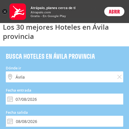
Hoteles
Atrápalo, planes cerca de ti
×
ABRIR
Login
Atrapalo.com
Gratis - En Google Play
Los 30 mejores Hoteles en Ávila
provincia
BUSCA HOTELES EN ÁVILA PROVINCIA
Dónde ir
Fecha entrada
Fecha salida