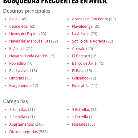
BÚSQUEDAS FRECUENTES EN ÁVILA
Destinos principales
Ávila
(149)
Arenas de San Pedro
(83)
Candeleda
(62)
Navaluenga
(35)
Hoyos del Espino
(23)
La Adrada
(23)
Navas del Marqués, Las
(22)
Sotillo de la Adrada
(22)
El Arenal
(21)
Arévalo
(20)
Navarredonda Gredos
(19)
El Barraco
(16)
Robledillo
(16)
Barco de Ávila
(15)
Piedralaves
(15)
El Raso
(15)
Umbrías
(13)
Guisando
(12)
Burgohondo
(12)
Piedrahita
(11)
Categorías
4 Estrellas
(21)
3 Estrellas
(31)
2 Estrellas
(21)
1 Estrella
(1)
Apartamentos
(240)
Hostales
(68)
Otras categorías
(588)