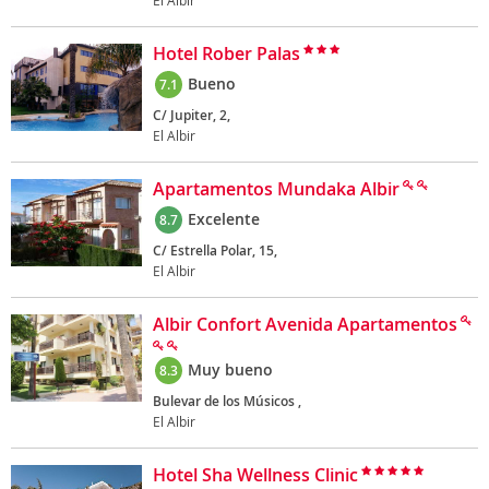
El Albir
Hotel Rober Palas
Bueno
7.1
C/ Jupiter, 2,
El Albir
Apartamentos Mundaka Albir
Excelente
8.7
C/ Estrella Polar, 15,
El Albir
Albir Confort Avenida Apartamentos
Muy bueno
8.3
Bulevar de los Músicos ,
El Albir
Hotel Sha Wellness Clinic