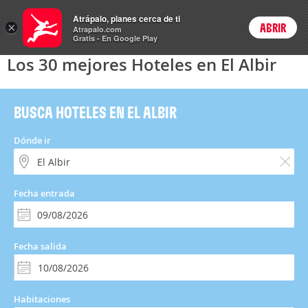
Hoteles
Atrápalo, planes cerca de ti
×
ABRIR
Login
Atrapalo.com
Gratis - En Google Play
Los 30 mejores Hoteles en El Albir
BUSCA HOTELES EN EL ALBIR
Dónde ir
Fecha entrada
Fecha salida
Habitaciones