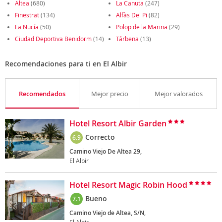
Altea
(680)
La Canuta
(247)
Finestrat
(134)
Alfàs Del Pi
(82)
La Nucía
(50)
Polop de la Marina
(29)
Ciudad Deportiva Benidorm
(14)
Tárbena
(13)
Recomendaciones para ti en El Albir
Recomendados
Mejor precio
Mejor valorados
Hotel Resort Albir Garden
Correcto
6.9
Camino Viejo De Altea 29,
El Albir
Hotel Resort Magic Robin Hood
Bueno
7.1
Camino Viejo de Altea, S/N,