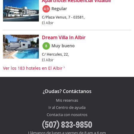
Aparthotel Residencial Vidalbir
Regular
4.9
C/Plaza Venus, 7 - 03581,
El Albir
Dream Villa In Albir
Muy bueno
8
C/ Hercules, 22,
El Albir
Ver los 183 hoteles en El Albir
¿Dudas? Contáctanos
Mis reservas
Ir al Centro de ayuda
Contacta con nosotros
(507) 833-9850
Llámanos de lunes a viernes de 8 am a 6 pm