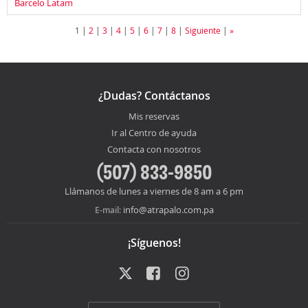
Barcelo Latam
1
|
2
|
3
|
4
|
5
|
6
|
7
|
8
|
Siguiente
|
»
¿Dudas? Contáctanos
Mis reservas
Ir al Centro de ayuda
Contacta con nosotros
(507) 833-9850
Llámanos de lunes a viernes de 8 am a 6 pm
info@atrapalo.com.pa
E-mail:
¡Síguenos!