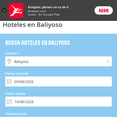
Hoteles
Atrápalo, planes cerca de ti
×
ABRIR
Login
Atrapalo.com
Gratis - En Google Play
Hoteles en Baliyoso
BUSCA HOTELES EN BALIYOSO
Dónde ir
Fecha entrada
Fecha salida
Habitaciones