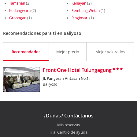
Tamanan
(2)
Kenayan
(2)
Kedungwaru
(2)
Sembung Wetan
(1)
Grobogan
(1)
Ringinsari
(1)
Recomendaciones para ti en Baliyoso
Recomendados
Mejor precio
Mejor valorados
Front One Hotel Tulungagung
Jl. Pangeran Antasari No.1,
Baliyoso
¿Dudas? Contáctanos
Mis reservas
Ir al Centro de ayuda