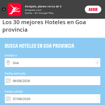
Hoteles
Atrápalo, planes cerca de ti
×
ABRIR
Login
Atrapalo.com
Gratis - En Google Play
Los 30 mejores Hoteles en Goa
provincia
BUSCA HOTELES EN GOA PROVINCIA
Dónde ir
Fecha entrada
Fecha salida