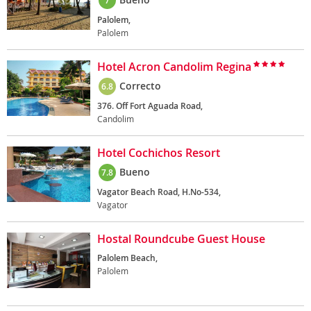
7
Palolem,
Palolem
Hotel Acron Candolim Regina
Correcto
6.8
376. Off Fort Aguada Road,
Candolim
Hotel Cochichos Resort
Bueno
7.8
Vagator Beach Road, H.No-534,
Vagator
Hostal Roundcube Guest House
Palolem Beach,
Palolem