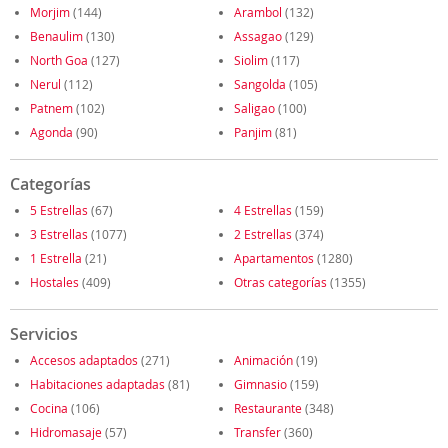
Morjim
(144)
Arambol
(132)
Benaulim
(130)
Assagao
(129)
North Goa
(127)
Siolim
(117)
Nerul
(112)
Sangolda
(105)
Patnem
(102)
Saligao
(100)
Agonda
(90)
Panjim
(81)
Categorías
5 Estrellas
(67)
4 Estrellas
(159)
3 Estrellas
(1077)
2 Estrellas
(374)
1 Estrella
(21)
Apartamentos
(1280)
Hostales
(409)
Otras categorías
(1355)
Servicios
Accesos adaptados
(271)
Animación
(19)
Habitaciones adaptadas
(81)
Gimnasio
(159)
Cocina
(106)
Restaurante
(348)
Hidromasaje
(57)
Transfer
(360)