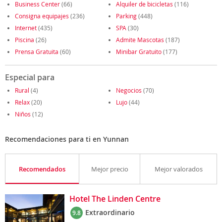
Business Center
(66)
Alquiler de bicicletas
(116)
Consigna equipajes
(236)
Parking
(448)
Internet
(435)
SPA
(30)
Piscina
(26)
Admite Mascotas
(187)
Prensa Gratuita
(60)
Minibar Gratuito
(177)
Especial para
Rural
(4)
Negocios
(70)
Relax
(20)
Lujo
(44)
Niños
(12)
Recomendaciones para ti en Yunnan
Recomendados
Mejor precio
Mejor valorados
Hotel The Linden Centre
Extraordinario
9.8