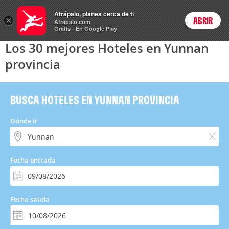
Hoteles
Atrápalo, planes cerca de ti
×
ABRIR
Login
Atrapalo.com
Gratis - En Google Play
Los 30 mejores Hoteles en Yunnan
provincia
BUSCA HOTELES EN YUNNAN PROVINCIA
Dónde ir
Fecha entrada
Fecha salida