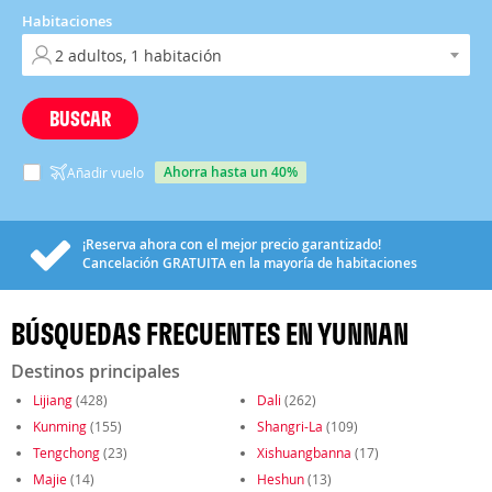
Habitaciones
BUSCAR
ahorra hasta un 40%
Añadir vuelo
¡Reserva ahora con el mejor precio garantizado!
Cancelación
GRATUITA
en la mayoría de habitaciones
BÚSQUEDAS FRECUENTES EN YUNNAN
Destinos principales
Lijiang
(428)
Dali
(262)
Kunming
(155)
Shangri-La
(109)
Tengchong
(23)
Xishuangbanna
(17)
Majie
(14)
Heshun
(13)