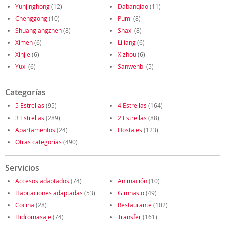
Yunjinghong
(12)
Dabanqiao
(11)
Chenggong
(10)
Pumi
(8)
Shuanglangzhen
(8)
Shaxi
(8)
Ximen
(6)
Lijiang
(6)
Xinjie
(6)
Xizhou
(6)
Yuxi
(6)
Sanwenbi
(5)
Categorías
5 Estrellas
(95)
4 Estrellas
(164)
3 Estrellas
(289)
2 Estrellas
(88)
Apartamentos
(24)
Hostales
(123)
Otras categorías
(490)
Servicios
Accesos adaptados
(74)
Animación
(10)
Habitaciones adaptadas
(53)
Gimnasio
(49)
Cocina
(28)
Restaurante
(102)
Hidromasaje
(74)
Transfer
(161)