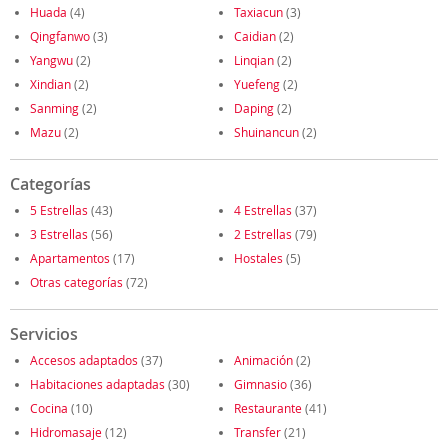
Huada
(4)
Taxiacun
(3)
Qingfanwo
(3)
Caidian
(2)
Yangwu
(2)
Linqian
(2)
Xindian
(2)
Yuefeng
(2)
Sanming
(2)
Daping
(2)
Mazu
(2)
Shuinancun
(2)
Categorías
5 Estrellas
(43)
4 Estrellas
(37)
3 Estrellas
(56)
2 Estrellas
(79)
Apartamentos
(17)
Hostales
(5)
Otras categorías
(72)
Servicios
Accesos adaptados
(37)
Animación
(2)
Habitaciones adaptadas
(30)
Gimnasio
(36)
Cocina
(10)
Restaurante
(41)
Hidromasaje
(12)
Transfer
(21)