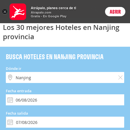
Hoteles
Atrápalo, planes cerca de ti
×
ABRIR
Login
Atrapalo.com
Gratis - En Google Play
Los 30 mejores Hoteles en Nanjing
provincia
BUSCA HOTELES EN NANJING PROVINCIA
Dónde ir
Fecha entrada
Fecha salida