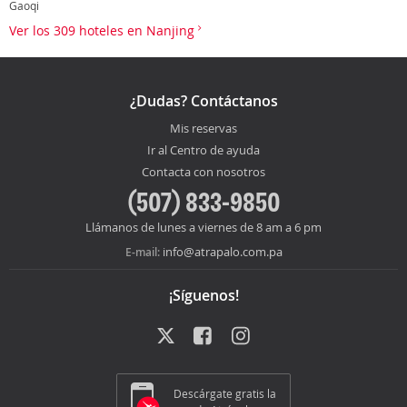
Gaoqi
Ver los 309 hoteles en Nanjing
¿Dudas? Contáctanos
Mis reservas
Ir al Centro de ayuda
Contacta con nosotros
(507) 833-9850
Llámanos de lunes a viernes de 8 am a 6 pm
info@atrapalo.com.pa
E-mail:
¡Síguenos!
Descárgate gratis la