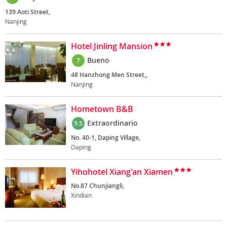
139 Aoti Street,
Nanjing
Hotel Jinling Mansion
Bueno
7
48 Hanzhong Men Street,,
Nanjing
Hometown B&B
Extraordinario
9.5
No. 40-1, Daping Village,
Daping
Yihohotel Xiang'an Xiamen
No.87 Chunjiangli,
Xindian