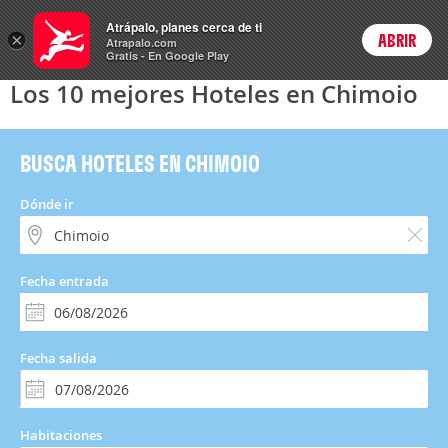
Hoteles
Atrápalo, planes cerca de ti
×
ABRIR
Login
Atrapalo.com
Gratis - En Google Play
Los 10 mejores Hoteles en Chimoio
BUSCA HOTELES EN CHIMOIO
Dónde ir
Fecha entrada
Fecha salida
Habitaciones