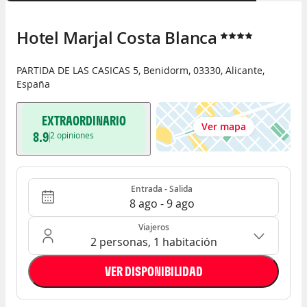
Hotel Marjal Costa Blanca
PARTIDA DE LAS CASICAS 5
,
Benidorm
,
03330
,
Alicante
,
España
EXTRAORDINARIO
Ver mapa
8.9
2
opiniones
Entrada - Salida
Ocupación: 2 personas, 1 habitación
Entrada - Salida
8 ago - 9 ago
Viajeros
2 personas, 1 habitación
VER DISPONIBILIDAD