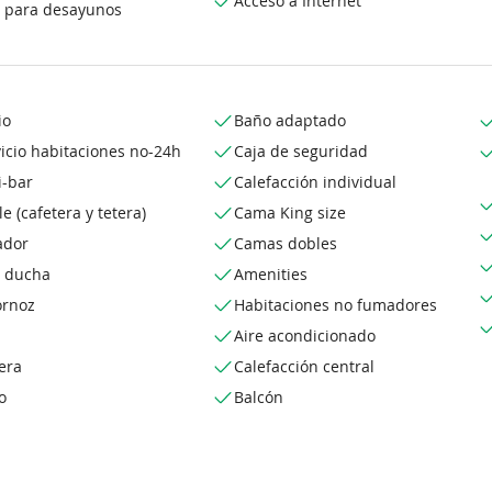
Acceso a Internet
a para desayunos
io
Baño adaptado
icio habitaciones no-24h
Caja de seguridad
i-bar
Calefacción individual
le (cafetera y tetera)
Cama King size
ador
Camas dobles
o ducha
Amenities
ornoz
Habitaciones no fumadores
Aire acondicionado
era
Calefacción central
o
Balcón