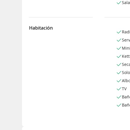
Sal
Habitación
Rad
Serv
Min
Kett
Sec
Sol
Alb
TV
Bañ
Bañ