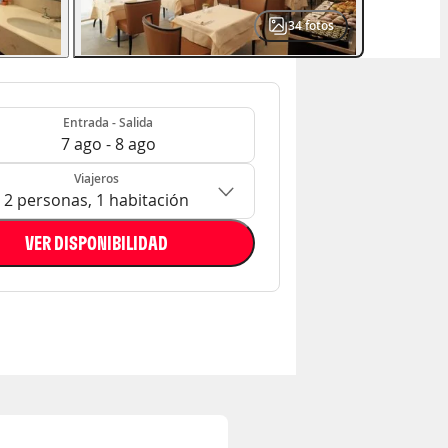
34
fotos
- Salida
n: 2 personas, 1 habitación
Entrada - Salida
7 ago - 8 ago
Viajeros
2 personas, 1 habitación
VER DISPONIBILIDAD