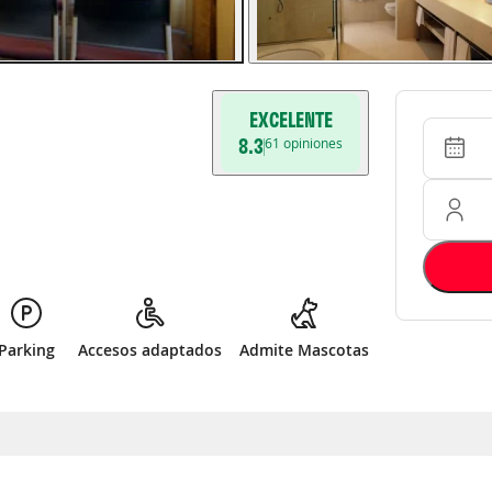
EXCELENTE
Entrada 
Ocupació
8.3
61
opiniones
Parking
Accesos adaptados
Admite Mascotas