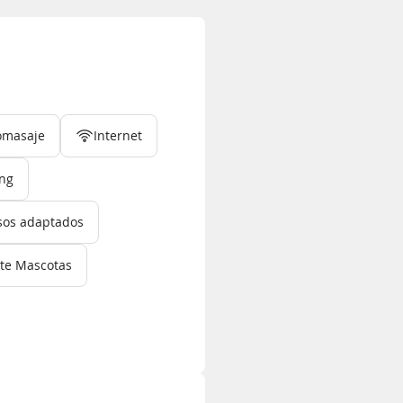
omasaje
Internet
ing
sos adaptados
te Mascotas