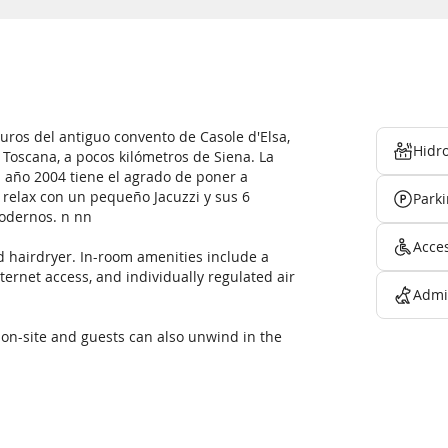
uros del antiguo convento de Casole d'Elsa,
Hidr
Toscana, a pocos kilómetros de Siena. La
l año 2004 tiene el agrado de poner a
 relax con un pequeño Jacuzzi y sus 6
Park
modernos. n nn
Acce
d hairdryer. In-room amenities include a
nternet access, and individually regulated air
Admi
 on-site and guests can also unwind in the