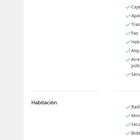
Caja
Apa
Tra
Fax
Hab
Alqu
Air
púb
Serv
Habitación
Rad
Min
Sec
Bide