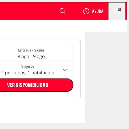
VER DISPONIBILIDAD
Login
- Salida
n: 2 personas, 1 habitación
Entrada - Salida
8 ago - 9 ago
Viajeros
2 personas, 1 habitación
VER DISPONIBILIDAD