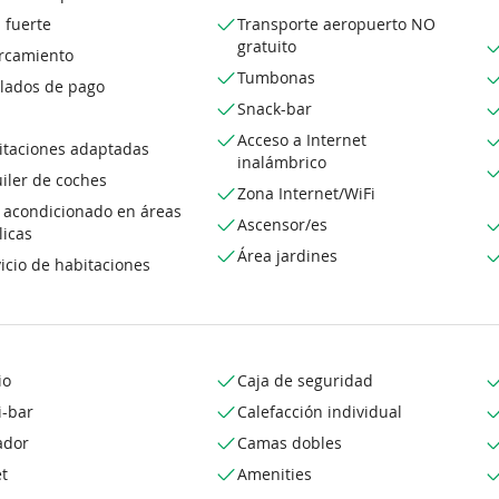
 fuerte
Transporte aeropuerto NO
gratuito
rcamiento
Tumbonas
slados de pago
Snack-bar
Acceso a Internet
itaciones adaptadas
inalámbrico
iler de coches
Zona Internet/WiFi
e acondicionado en áreas
Ascensor/es
licas
Área jardines
icio de habitaciones
io
Caja de seguridad
i-bar
Calefacción individual
ador
Camas dobles
t
Amenities