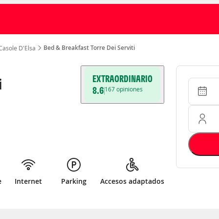
Bed & Breakfast Torre Dei Serviti
Casole D'Elsa
EXTRAORDINARIO
i
Entrada 
Ocupació
8.6
167
opiniones
e
Internet
Parking
Accesos adaptados