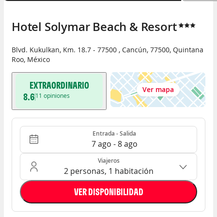
Hotel Solymar Beach & Resort
Blvd. Kukulkan, Km. 18.7 - 77500
,
Cancún
,
77500
,
Quintana
Roo
,
México
EXTRAORDINARIO
Ver mapa
8.6
11
opiniones
Entrada - Salida
Ocupación: 2 personas, 1 habitación
Entrada - Salida
7 ago - 8 ago
Viajeros
2 personas, 1 habitación
VER DISPONIBILIDAD