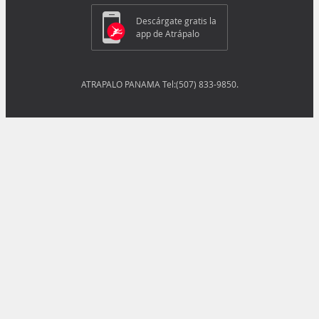
Descárgate gratis la
app de Atrápalo
ATRAPALO PANAMA Tel:(507) 833-9850.