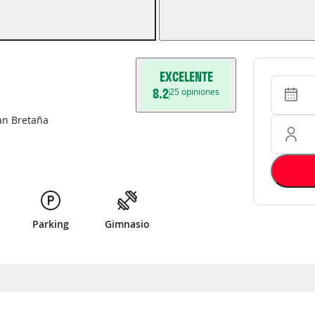
EXCELENTE
Entrada 
Ocupació
8.2
25
opiniones
an Bretaña
Parking
Gimnasio