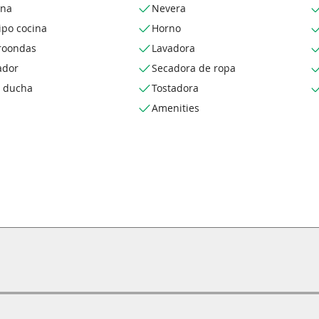
ina
Nevera
ipo cocina
Horno
roondas
Lavadora
ador
Secadora de ropa
o ducha
Tostadora
Amenities