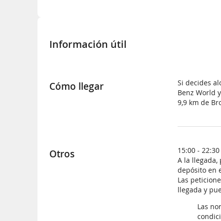
Información útil
Si decides a
Cómo llegar
Benz World y
9,9 km de B
15:00 - 22:30
Otros
A la llegada,
depósito en e
Las peticion
llegada y pu
Las nor
condic