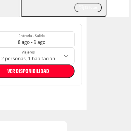
15
fotos
- Salida
n: 2 personas, 1 habitación
Entrada - Salida
8 ago - 9 ago
Viajeros
2 personas, 1 habitación
VER DISPONIBILIDAD