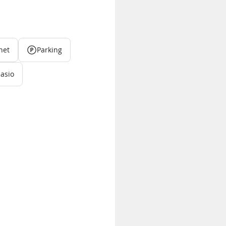
net
Parking
asio