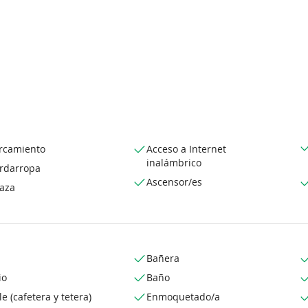
rcamiento
Acceso a Internet
inalámbrico
rdarropa
Ascensor/es
raza
Bañera
io
Baño
le (cafetera y tetera)
Enmoquetado/a