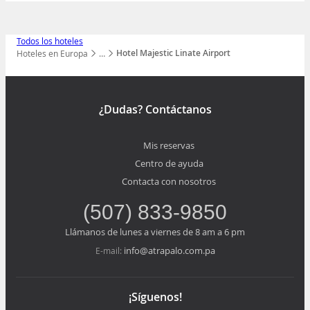
Todos los hoteles
Hotel Majestic Linate Airport
Hoteles en Europa
…
Mostrar todos los niveles
¿Dudas? Contáctanos
Mis reservas
Centro de ayuda
Contacta con nosotros
(507) 833-9850
Llámanos de lunes a viernes de 8 am a 6 pm
info@atrapalo.com.pa
E-mail:
¡Síguenos!