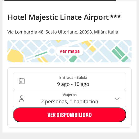
Hotel Majestic Linate Airport
Via Lombardia 48
,
Sesto Ulteriano
,
20098
,
Milán
,
Italia
Ver mapa
Entrada - Salida
Ocupación: 2 personas, 1 habitación
Entrada - Salida
9 ago - 10 ago
Viajeros
2 personas, 1 habitación
VER DISPONIBILIDAD