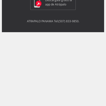
Descárgate gratis la
app de Atrápalo
ATRAPALO PANAMA Tel:(507) 833-9850.