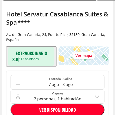
Hotel Servatur Casablanca Suites & 
Spa
Av. de Gran Canaria, 24
,
Puerto Rico
,
35130
,
Gran Canaria
,
España
EXTRAORDINARIO
Ver mapa
8.9
513
opiniones
Entrada - Salida
Ocupación: 2 personas, 1 habitación
Entrada - Salida
7 ago - 8 ago
Viajeros
2 personas, 1 habitación
VER DISPONIBILIDAD