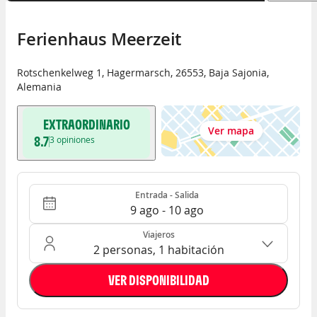
Ferienhaus Meerzeit
Rotschenkelweg 1
,
Hagermarsch
,
26553
,
Baja Sajonia
,
Alemania
EXTRAORDINARIO
Ver mapa
8.7
3
opiniones
Entrada - Salida
Ocupación: 2 personas, 1 habitación
Entrada - Salida
9 ago - 10 ago
Viajeros
2 personas, 1 habitación
VER DISPONIBILIDAD