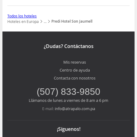
Todos los hoteles
Predi Hotel Son Jaumell
Hoteles en Europa
…
Mostrar todos los niveles
¿Dudas? Contáctanos
Mis reservas
Centro de ayuda
Contacta con nosotros
(507) 833-9850
Llámanos de lunes a viernes de 8 am a 6 pm
info@atrapalo.com.pa
E-mail:
¡Síguenos!