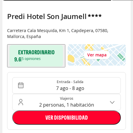
Predi Hotel Son Jaumell
Carretera Cala Mesquida, Km 1
,
Capdepera
,
07580
,
Mallorca
,
España
EXTRAORDINARIO
Ver mapa
9.6
5
opiniones
Entrada - Salida
Ocupación: 2 personas, 1 habitación
Entrada - Salida
7 ago - 8 ago
Viajeros
2 personas, 1 habitación
VER DISPONIBILIDAD