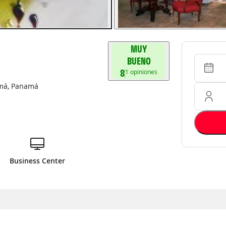
MUY
Entrada 
Ocupació
BUENO
8
1
opiniones
má
,
Panamá
Business Center