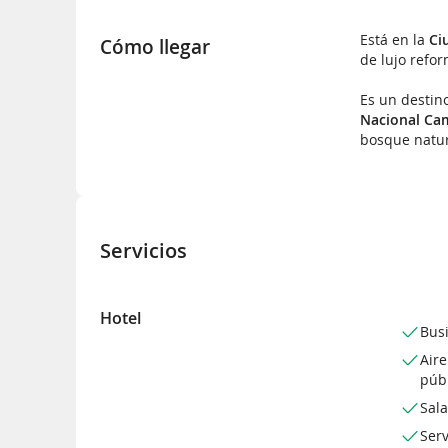
Está en la
Ci
Cómo llegar
de lujo refo
Es un destin
Nacional Cam
bosque natur
Servicios
Hotel
Bus
Air
púb
Sala
Serv