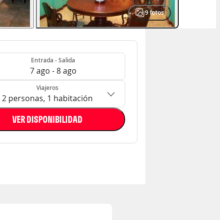
9
fotos
- Salida
n: 2 personas, 1 habitación
Entrada - Salida
7 ago - 8 ago
Viajeros
2 personas, 1 habitación
VER DISPONIBILIDAD