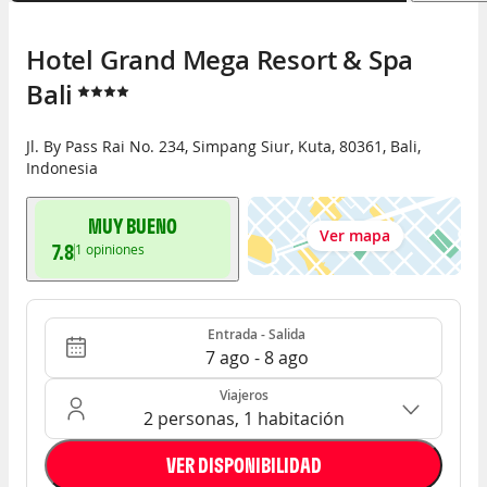
Hotel Grand Mega Resort & Spa 
Bali
Jl. By Pass Rai No. 234, Simpang Siur
,
Kuta
,
80361
,
Bali
,
Indonesia
MUY BUENO
Ver mapa
7.8
1
opiniones
Entrada - Salida
Ocupación: 2 personas, 1 habitación
Entrada - Salida
7 ago - 8 ago
Viajeros
2 personas, 1 habitación
VER DISPONIBILIDAD