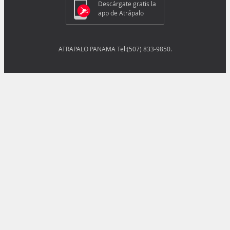
Descárgate gratis la
app de Atrápalo
ATRAPALO PANAMA Tel:(507) 833-9850.