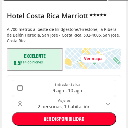
Hotel Costa Rica Marriott
A 700 metros al oeste de Bridgestone/Firestone, la Ribera
de Belén Heredia
,
San Jose - Costa Rica
,
502-4005
,
San Jose
,
Costa Rica
EXCELENTE
Ver mapa
8.5
114
opiniones
Entrada - Salida
Ocupación: 2 personas, 1 habitación
Entrada - Salida
9 ago - 10 ago
Viajeros
2 personas, 1 habitación
VER DISPONIBILIDAD