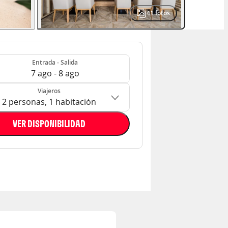
41
fotos
- Salida
n: 2 personas, 1 habitación
Entrada - Salida
7 ago - 8 ago
Viajeros
2 personas, 1 habitación
VER DISPONIBILIDAD