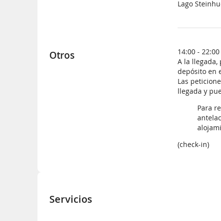
Lago Steinhu
14:00 - 22:00
Otros
A la llegada,
depósito en e
Las peticion
llegada y pu
Para re
antelac
alojami
(check-in)
Servicios