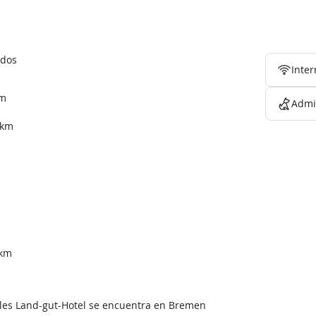
ndos
Inter
km
Admi
 km
m
 km
eles Land-gut-Hotel se encuentra en Bremen