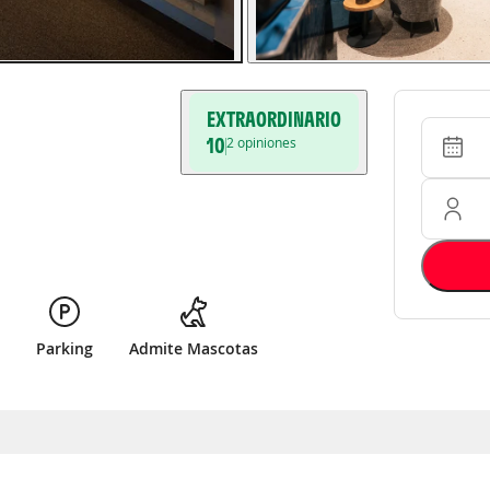
EXTRAORDINARIO
Entrada 
Ocupació
10
2
opiniones
Parking
Admite Mascotas