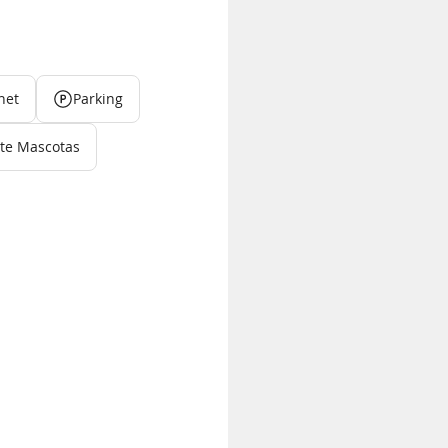
net
Parking
te Mascotas