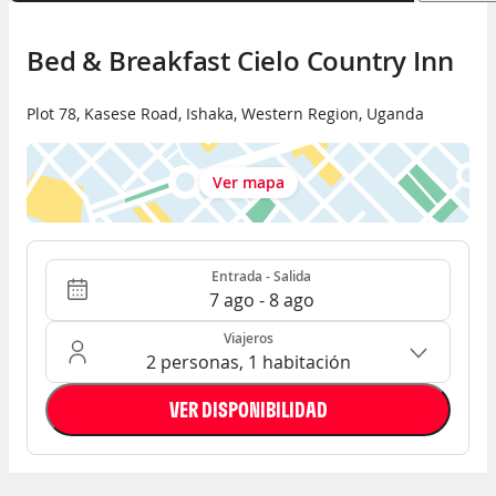
Bed & Breakfast Cielo Country Inn
Plot 78, Kasese Road
,
Ishaka
,
Western Region
,
Uganda
Ver mapa
Entrada - Salida
Ocupación: 2 personas, 1 habitación
Entrada - Salida
7 ago - 8 ago
Viajeros
2 personas, 1 habitación
VER DISPONIBILIDAD