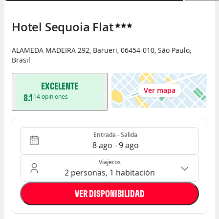
Hotel Sequoia Flat
ALAMEDA MADEIRA 292
,
Barueri
,
06454-010
,
São Paulo
,
Brasil
EXCELENTE
Ver mapa
8.1
14
opiniones
Entrada - Salida
Ocupación: 2 personas, 1 habitación
Entrada - Salida
8 ago - 9 ago
Viajeros
2 personas, 1 habitación
VER DISPONIBILIDAD