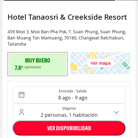
Hotel Tanaosri & Creekside Resort
459 Moo 3, Moo Ban Pha Pok, T. Suan Phung, Suan Phung
,
Ban Muang Ton Mamuang
,
70180
,
Changwat Ratchaburi
,
Tailandia
MUY BUENO
Ver mapa
7.8
6
opiniones
Entrada - Salida
Ocupación: 2 personas, 1 habitación
Entrada - Salida
8 ago - 9 ago
Viajeros
2 personas, 1 habitación
VER DISPONIBILIDAD