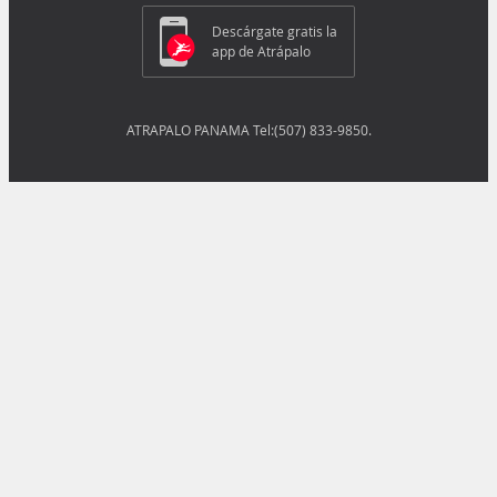
Descárgate gratis la
app de Atrápalo
ATRAPALO PANAMA Tel:(507) 833-9850.