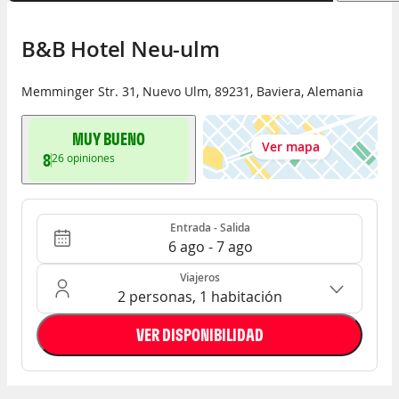
B&B Hotel Neu-ulm
Memminger Str. 31
,
Nuevo Ulm
,
89231
,
Baviera
,
Alemania
MUY BUENO
Ver mapa
8
26
opiniones
Entrada - Salida
Ocupación: 2 personas, 1 habitación
Entrada - Salida
6 ago - 7 ago
Viajeros
2 personas, 1 habitación
VER DISPONIBILIDAD