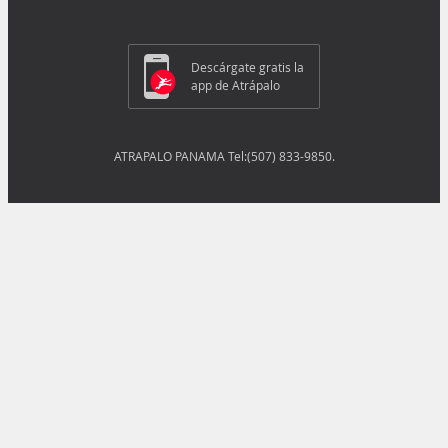
Descárgate gratis la
app de Atrápalo
ATRAPALO PANAMA Tel:(507) 833-9850.