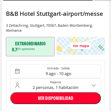
B&B Hotel Stuttgart-airport/messe
3 Zettachring
,
Stuttgart
,
70567
,
Baden-Württemberg
,
Alemania
EXTRAORDINARIO
Ver mapa
8.7
45
opiniones
Entrada - Salida
Ocupación: 2 personas, 1 habitación
Entrada - Salida
9 ago - 10 ago
Viajeros
2 personas, 1 habitación
VER DISPONIBILIDAD