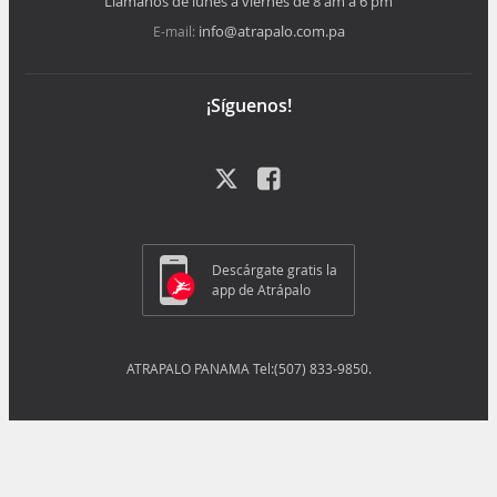
Llámanos de lunes a viernes de 8 am a 6 pm
info@atrapalo.com.pa
E-mail:
¡Síguenos!
Descárgate gratis la
app de Atrápalo
ATRAPALO PANAMA Tel:(507) 833-9850.