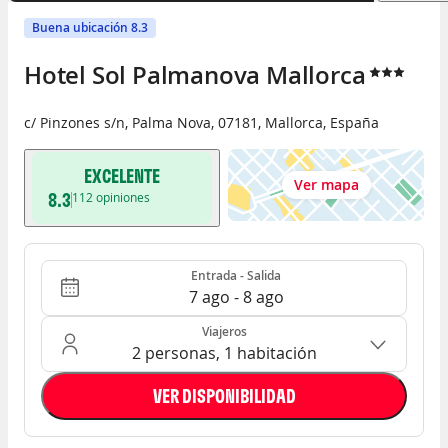
Buena ubicación 8.3
Hotel Sol Palmanova Mallorca
c/ Pinzones s/n
,
Palma Nova
,
07181
,
Mallorca
,
España
EXCELENTE
Ver mapa
8.3
112
opiniones
Entrada - Salida
Ocupación: 2 personas, 1 habitación
Entrada - Salida
7 ago - 8 ago
Viajeros
2 personas, 1 habitación
VER DISPONIBILIDAD