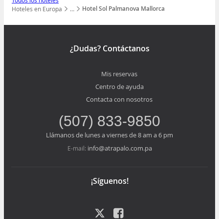
Todos los hoteles
Hotel Sol Palmanova Mallorca
Hoteles en Europa
…
Mostrar todos los niveles
¿Dudas? Contáctanos
Mis reservas
Centro de ayuda
Contacta con nosotros
(507) 833-9850
Llámanos de lunes a viernes de 8 am a 6 pm
info@atrapalo.com.pa
E-mail:
¡Síguenos!