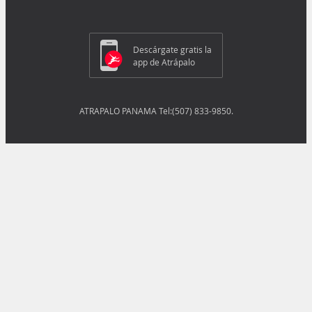
Descárgate gratis la
app de Atrápalo
ATRAPALO PANAMA Tel:(507) 833-9850.