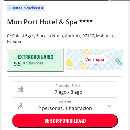
Buena ubicación 8.0
Mon Port Hotel & Spa
C/ Cala d'Egos, Finca la Noria
,
Andratx
,
07157
,
Mallorca
,
España
EXTRAORDINARIO
Ver mapa
9.5
187
opiniones
Entrada - Salida
Ocupación: 2 personas, 1 habitación
Entrada - Salida
7 ago - 8 ago
Viajeros
2 personas, 1 habitación
VER DISPONIBILIDAD