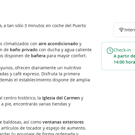
n
, a tan sólo 3 minutos en coche del Puerto
Inter
os climatizados con
aire acondicionado
y
en de
baño privado
con ducha y agua caliente
Check-in
unos disponen de
bañera
para mayor confort.
a partir de las
14:00 hor
ayunos, ofrecen diariamente un nutritivo
iadas y café expreso. Disfruta la primera
además el establecimiento dispone de amplia
l centro histórico, la
Iglesia del Carmen
y
a pie, encontrarás varias tiendas y
de baldosas, así como
ventanas exteriores
, artículos de tocador y espejo de aumento.
rdar tu equipaje de forma ordenada y