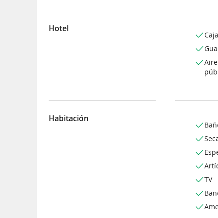
Hotel
Caja
Gua
Air
púb
Habitación
Bañ
Sec
Espe
Artí
TV
Bañ
Ame