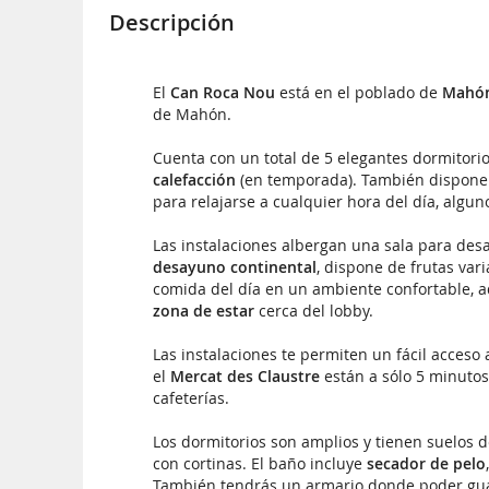
Descripción
El
Can Roca Nou
está en el poblado de
Mahó
de Mahón.
Cuenta con un total de 5 elegantes dormitori
calefacción
(en temporada). También dispon
para relajarse a cualquier hora del día, alg
Las instalaciones albergan una sala para des
desayuno continental
, dispone de frutas var
comida del día en un ambiente confortable, 
zona de estar
cerca del lobby.
Las instalaciones te permiten un fácil acceso a
el
Mercat des Claustre
están a sólo 5 minutos 
cafeterías.
Los dormitorios son amplios y tienen suelos 
con cortinas. El baño incluye
secador de pelo
También tendrás un armario donde poder gua