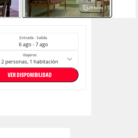
29
fotos
- Salida
n: 2 personas, 1 habitación
Entrada - Salida
6 ago - 7 ago
Viajeros
2 personas, 1 habitación
VER DISPONIBILIDAD