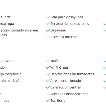
 fuerte
Sala para desayunos
rdarropa
Servicio de habitaciones
e acondicionado en áreas
Desayuno
licas
Acceso a Internet
o privado
Toallas
ador
Wi-Fi Gratis
jo maquillaje
Habitaciones no fumadores
culos de baño
Aire acondicionado
Calefacción central
o
Ventanas insonorizadas
nities
Escritorio