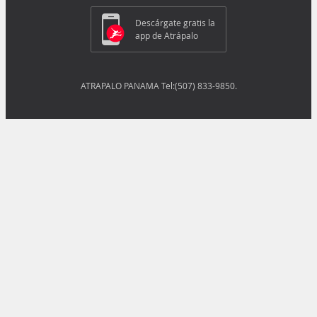
Descárgate gratis la
app de Atrápalo
ATRAPALO PANAMA Tel:(507) 833-9850.