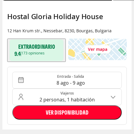
Hostal Gloria Holiday House
12 Han Krum str.
,
Nessebar
,
8230
,
Bourgas
,
Bulgaria
EXTRAORDINARIO
Ver mapa
9.4
173
opiniones
Entrada - Salida
Ocupación: 2 personas, 1 habitación
Entrada - Salida
8 ago - 9 ago
Viajeros
2 personas, 1 habitación
VER DISPONIBILIDAD