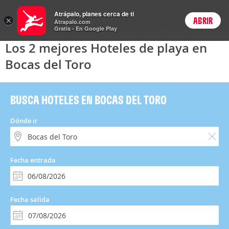
Hoteles
Atrápalo, planes cerca de ti
×
ABRIR
Login
Atrapalo.com
Gratis - En Google Play
Los 2 mejores Hoteles de playa en
Bocas del Toro
BUSCA HOTELES EN BOCAS DEL TORO
Dónde ir
Fecha entrada
Fecha salida