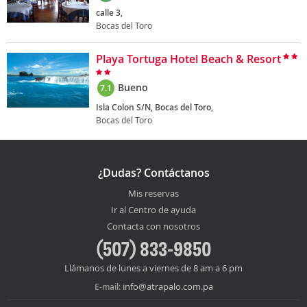
calle 3,
Bocas del Toro
Playa Tortuga Hotel Beach & Resort
Bueno
7.1
Isla Colon S/N, Bocas del Toro,
Bocas del Toro
¿Dudas? Contáctanos
Mis reservas
Ir al Centro de ayuda
Contacta con nosotros
(507) 833-9850
Llámanos de lunes a viernes de 8 am a 6 pm
info@atrapalo.com.pa
E-mail: