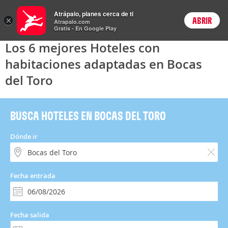
Hoteles
Atrápalo, planes cerca de ti
×
ABRIR
Login
Atrapalo.com
Gratis - En Google Play
Los 6 mejores Hoteles con
habitaciones adaptadas en Bocas
del Toro
BUSCA HOTELES EN BOCAS DEL TORO
Dónde ir
Fecha entrada
Fecha salida