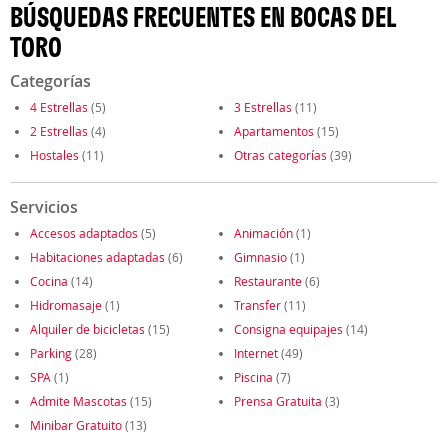
BÚSQUEDAS FRECUENTES EN BOCAS DEL
TORO
Categorías
4 Estrellas
(5)
3 Estrellas
(11)
2 Estrellas
(4)
Apartamentos
(15)
Hostales
(11)
Otras categorías
(39)
Servicios
Accesos adaptados
(5)
Animación
(1)
Habitaciones adaptadas
(6)
Gimnasio
(1)
Cocina
(14)
Restaurante
(6)
Hidromasaje
(1)
Transfer
(11)
Alquiler de bicicletas
(15)
Consigna equipajes
(14)
Parking
(28)
Internet
(49)
SPA
(1)
Piscina
(7)
Admite Mascotas
(15)
Prensa Gratuita
(3)
Minibar Gratuito
(13)