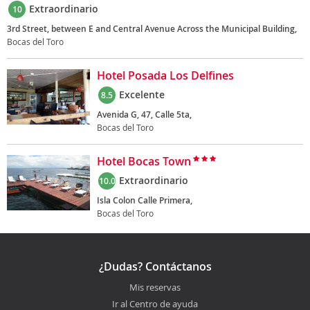
Extraordinario
10
3rd Street, between E and Central Avenue Across the Municipal Building,
Bocas del Toro
Hotel Posada Los Delfines
Excelente
8.5
Avenida G, 47, Calle 5ta,
Bocas del Toro
Hotel Bocas Town
Extraordinario
10.0
Isla Colon Calle Primera,
Bocas del Toro
¿Dudas? Contáctanos
Mis reservas
Ir al Centro de ayuda