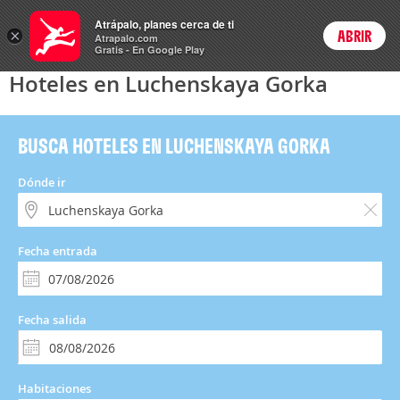
Hoteles
Atrápalo, planes cerca de ti
×
ABRIR
Login
Atrapalo.com
Gratis - En Google Play
Hoteles en Luchenskaya Gorka
BUSCA HOTELES EN LUCHENSKAYA GORKA
Dónde ir
Fecha entrada
Fecha salida
Habitaciones