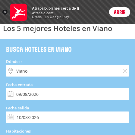
Hoteles
Atrápalo, planes cerca de ti
×
ABRIR
Login
Atrapalo.com
Gratis - En Google Play
Los 5 mejores Hoteles en Viano
BUSCA HOTELES EN VIANO
Dónde ir
Fecha entrada
Fecha salida
Habitaciones