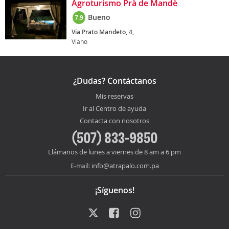
Agroturismo Prà de Mandè
Bueno
7.9
Via Prato Mandeto, 4,
Viano
¿Dudas? Contáctanos
Mis reservas
Ir al Centro de ayuda
Contacta con nosotros
(507) 833-9850
Llámanos de lunes a viernes de 8 am a 6 pm
info@atrapalo.com.pa
E-mail:
¡Síguenos!