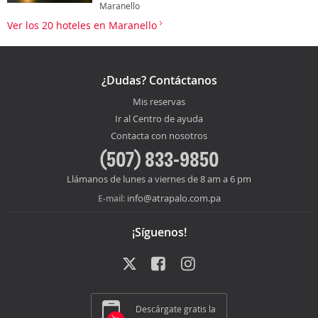
Maranello
Ver los 20 hoteles en Maranello
¿Dudas? Contáctanos
Mis reservas
Ir al Centro de ayuda
Contacta con nosotros
(507) 833-9850
Llámanos de lunes a viernes de 8 am a 6 pm
info@atrapalo.com.pa
E-mail:
¡Síguenos!
Descárgate gratis la