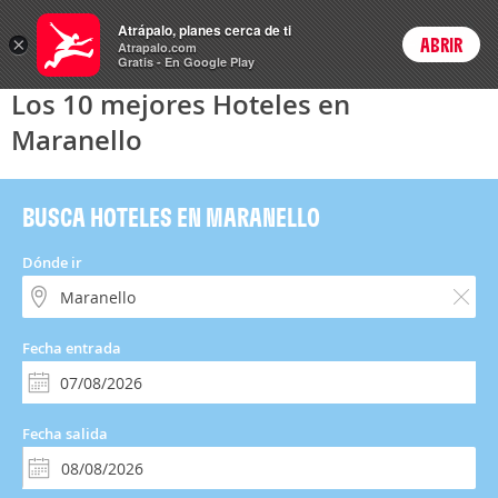
Hoteles
Atrápalo, planes cerca de ti
×
ABRIR
Login
Atrapalo.com
Gratis - En Google Play
Los 10 mejores Hoteles en
Maranello
BUSCA HOTELES EN MARANELLO
Dónde ir
Fecha entrada
Fecha salida