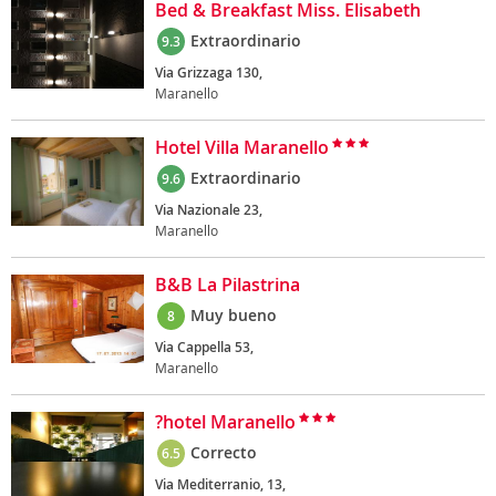
Bed & Breakfast Miss. Elisabeth
Extraordinario
9.3
Via Grizzaga 130,
Maranello
Hotel Villa Maranello
Extraordinario
9.6
Via Nazionale 23,
Maranello
B&B La Pilastrina
Muy bueno
8
Via Cappella 53,
Maranello
?hotel Maranello
Correcto
6.5
Via Mediterranio, 13,