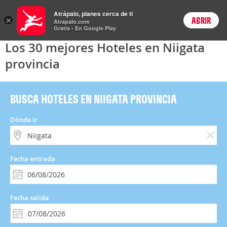
Hoteles
Atrápalo, planes cerca de ti
×
ABRIR
Login
Atrapalo.com
Gratis - En Google Play
Los 30 mejores Hoteles en Niigata
provincia
BUSCA HOTELES EN NIIGATA PROVINCIA
Dónde ir
Fecha entrada
Fecha salida