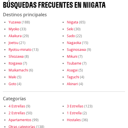
BÚSQUEDAS FRECUENTES EN NIIGATA
Destinos principales
Yuzawa
(188)
Niigata
(65)
Myoko
(33)
Seki
(30)
Akakura
(29)
Sado
(22)
Joetsu
(21)
Nagaoka
(15)
Ryotsu-minato
(13)
Suginosawa
(9)
Shiozawa
(8)
Mikuni
(7)
Itoigawa
(7)
Tsubame
(7)
Muikamachi
(6)
Asagai
(5)
Maki
(5)
Taguchi
(4)
Goto
(4)
Akinari
(4)
Categorías
4 Estrellas
(9)
3 Estrellas
(123)
2 Estrellas
(50)
1 Estrella
(2)
Apartamentos
(99)
Hostales
(36)
Otras categorías
(138)