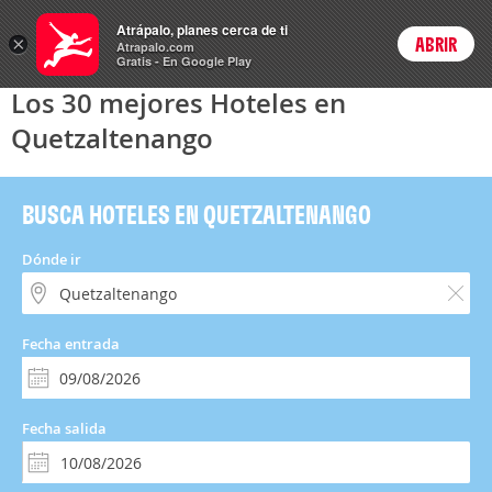
Hoteles
Atrápalo, planes cerca de ti
×
ABRIR
Login
Atrapalo.com
Gratis - En Google Play
Los 30 mejores Hoteles en
Quetzaltenango
BUSCA HOTELES EN QUETZALTENANGO
Dónde ir
Fecha entrada
Fecha salida