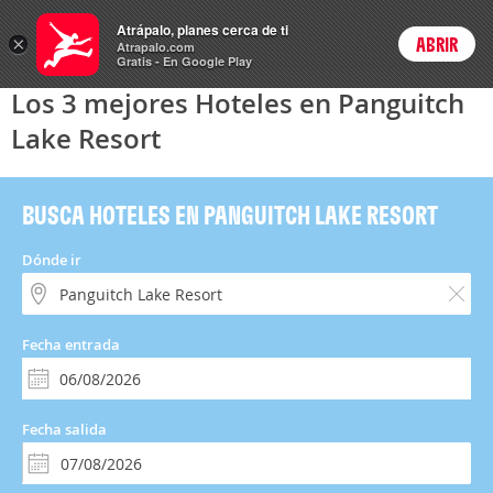
Hoteles
Atrápalo, planes cerca de ti
×
ABRIR
Login
Atrapalo.com
Gratis - En Google Play
Los 3 mejores Hoteles en Panguitch
Lake Resort
BUSCA HOTELES EN PANGUITCH LAKE RESORT
Dónde ir
Fecha entrada
Fecha salida