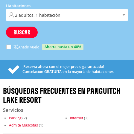
Habitaciones
BUSCAR
ahorra hasta un 40%
Añadir vuelo
¡Reserva ahora con el mejor precio garantizado!
Cancelación
GRATUITA
en la mayoría de habitaciones
BÚSQUEDAS FRECUENTES EN PANGUITCH
LAKE RESORT
Servicios
Parking
(2)
Internet
(2)
Admite Mascotas
(1)