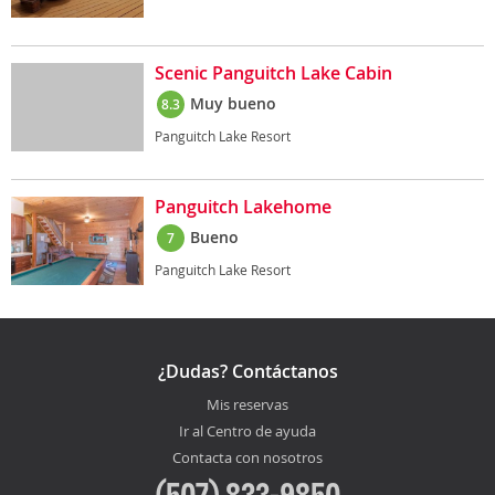
Scenic Panguitch Lake Cabin
Muy bueno
8.3
Panguitch Lake Resort
Panguitch Lakehome
Bueno
7
Panguitch Lake Resort
¿Dudas? Contáctanos
Mis reservas
Ir al Centro de ayuda
Contacta con nosotros
(507) 833-9850