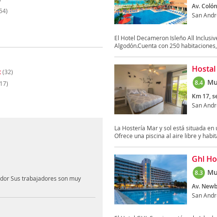
Av. Colón
54)
San Andr
El Hotel Decameron Isleño All Inclusi
Algodón.Cuenta con 250 habitaciones, 8
Hostal
t
(32)
Mu
8.4
17)
Km 17, se
San Andr
La Hostería Mar y sol está situada en 
Ofrece una piscina al aire libre y habit
Ghl Ho
Mu
8.3
tador Sus trabajadores son muy
Av. Newba
San Andr