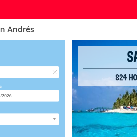
an Andrés
S
824 HO
a