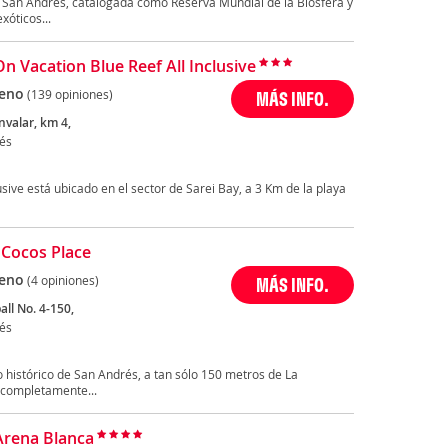
de San Andrés, catalogada como Reserva Mundial de la Biosfera y
xóticos...
On Vacation Blue Reef All Inclusive
eno
(139 opiniones)
MÁS INFO.
nvalar, km 4,
és
usive está ubicado en el sector de Sarei Bay, a 3 Km de la playa
 Cocos Place
eno
(4 opiniones)
MÁS INFO.
ll No. 4-150,
és
o histórico de San Andrés, a tan sólo 150 metros de La
 completamente...
Arena Blanca