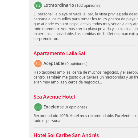
Extraordinario
9.2
(
102 opiniones
)
El personal, la playa privada, el bar, la vista privilegiada des
cercana a los muelles para tomar los tours y cerca de playa pr
que atiende es su principal activo, todos muy serviciales y at
todo momento. Además con su playa privada y su piscina jun
experiencia inolvidable. Las comidas del buffet estaban extra
sorprendieron.
Apartamento Laila Sai
Aceptable
5.4
(
0 opiniones
)
Habitaciones amplias, cerca de muchos negocios, y el aerop
centro. También me gusto que tuviera un microondas y un fre
eran muy amplias y cerca de negocios…
Sea Avenue Hotel
Excelente
8.9
(
0 opiniones
)
Recomendado 100% Hotel muy recomendable. Excelente expe
todo el personal
Hotel Sol Caribe San Andrés