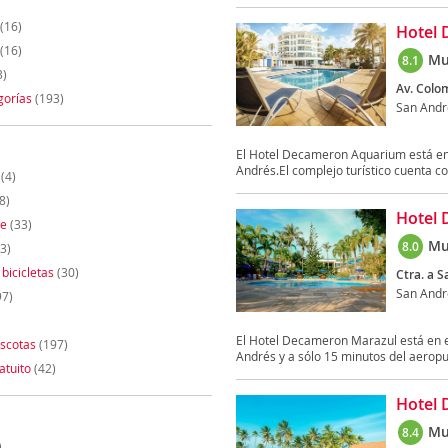
(16)
Hotel 
(16)
Mu
8.1
3)
Av. Colom
gorías
(193)
San Andr
El Hotel Decameron Aquarium está en 
Andrés.El complejo turístico cuenta co
(4)
8)
Hotel 
te
(33)
Mu
8.0
3)
 bicicletas
(30)
Ctra. a S
San Andr
97)
El Hotel Decameron Marazul está en el
scotas
(197)
Andrés y a sólo 15 minutos del aeropue
atuito
(42)
Hotel 
Mu
8.4
)