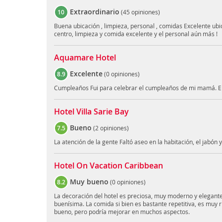
Extraordinario
10
(
45 opiniones
)
Buena ubicación , limpieza, personal , comidas Excelente ubi
centro, limpieza y comida excelente y el personal aún más !
Aquamare Hotel
Excelente
8.9
(
0 opiniones
)
Cumpleaños Fui para celebrar el cumpleaños de mi mamá. En
Hotel Villa Sarie Bay
Bueno
7.5
(
2 opiniones
)
La atención de la gente Faltó aseo en la habitación, el jabón 
Hotel On Vacation Caribbean
Muy bueno
8.2
(
0 opiniones
)
La decoración del hotel es preciosa, muy moderno y elegante
buenísima. La comida si bien es bastante repetitiva, es muy ric
bueno, pero podría mejorar en muchos aspectos.