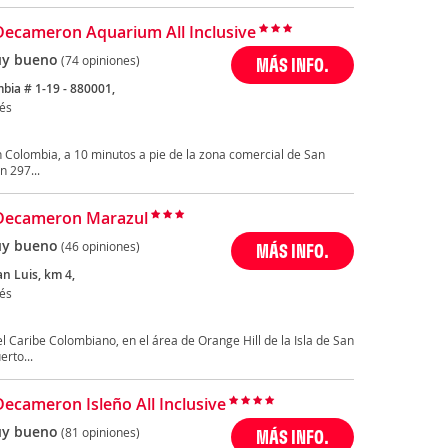
Decameron Aquarium All Inclusive
y bueno
(74 opiniones)
MÁS INFO.
bia # 1-19 - 880001,
és
Colombia, a 10 minutos a pie de la zona comercial de San
n 297...
Decameron Marazul
y bueno
(46 opiniones)
MÁS INFO.
an Luis, km 4,
és
 Caribe Colombiano, en el área de Orange Hill de la Isla de San
rto...
Decameron Isleño All Inclusive
y bueno
(81 opiniones)
MÁS INFO.