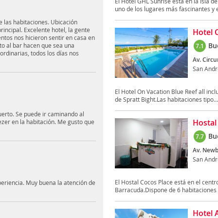
El Hotel GHL Sunrise está en la Isla 
uno de los lugares más fascinantes y e
de las habitaciones. Ubicación
incipal. Excelente hotel, la gente
Hotel 
entos nos hicieron sentir en casa en
Bu
to al bar hacen que sea una
7.1
ordinarias, todos los días nos
Av. Circu
San Andr
El Hotel On Vacation Blue Reef all incl
de Spratt Bight.Las habitaciones tipo...
uerto. Se puede ir caminando al
Hostal
zer en la habitación. Me gusto que
Bu
7.7
Av. Newba
San Andr
El Hostal Cocos Place está en el centr
riencia. Muy buena la atención de
Barracuda.Dispone de 6 habitaciones
Hotel 