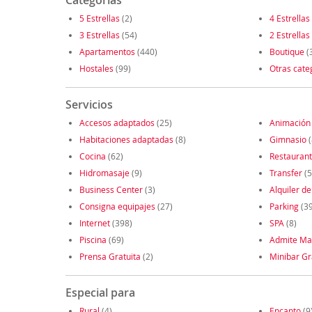
Categorías
5 Estrellas
(2)
4 Estrellas
3 Estrellas
(54)
2 Estrellas
Apartamentos
(440)
Boutique
(
Hostales
(99)
Otras cate
Servicios
Accesos adaptados
(25)
Animación
Habitaciones adaptadas
(8)
Gimnasio
(
Cocina
(62)
Restauran
Hidromasaje
(9)
Transfer
(5
Business Center
(3)
Alquiler de
Consigna equipajes
(27)
Parking
(3
Internet
(398)
SPA
(8)
Piscina
(69)
Admite Ma
Prensa Gratuita
(2)
Minibar Gr
Especial para
Rural
(4)
Encanto
(9