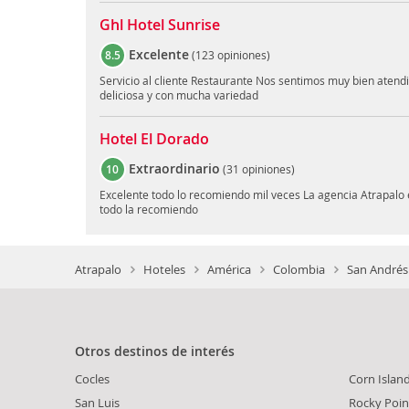
Ghl Hotel Sunrise
Excelente
8.5
(
123 opiniones
)
Servicio al cliente Restaurante Nos sentimos muy bien atendi
deliciosa y con mucha variedad
Hotel El Dorado
Extraordinario
10
(
31 opiniones
)
Excelente todo lo recomiendo mil veces La agencia Atrapalo
todo la recomiendo
Atrapalo
Hoteles
América
Colombia
San Andrés 
Otros destinos de interés
Cocles
Corn Islan
San Luis
Rocky Poin