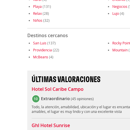
Playa
(131)
Negocios
(
Relax
(28)
Lujo
(4)
Niños
(32)
Destinos cercanos
San Luis
(137)
Rocky Poin
Providencia
(22)
Mountain
(
McBeans
(4)
ÚLTIMAS VALORACIONES
Hotel Sol Caribe Campo
Extraordinario
10
(
45 opiniones
)
Todo, la atención, amabilidad, ubicación y el lugar es encan
amables, el lugar es muy lindo y con una excelente vista
Ghl Hotel Sunrise