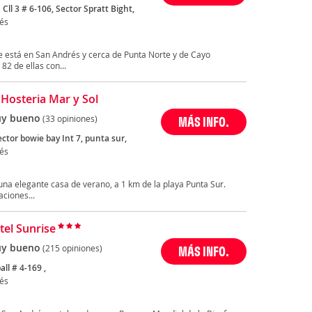
 Cll 3 # 6-106, Sector Spratt Bight,
és
ve está en San Andrés y cerca de Punta Norte y de Cayo
2 de ellas con...
 Hosteria Mar y Sol
y bueno
(33 opiniones)
MÁS INFO.
ctor bowie bay Int 7, punta sur,
és
una elegante casa de verano, a 1 km de la playa Punta Sur.
aciones...
tel Sunrise
y bueno
(215 opiniones)
MÁS INFO.
ll # 4-169 ,
és