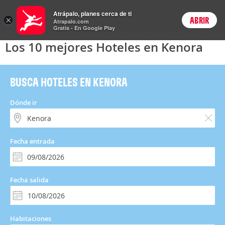
Hoteles
Atrápalo, planes cerca de ti
×
ABRIR
Login
Atrapalo.com
Gratis - En Google Play
Los 10 mejores Hoteles en Kenora
BUSCA HOTELES EN KENORA
Dónde ir
Fecha entrada
Fecha salida
Habitaciones