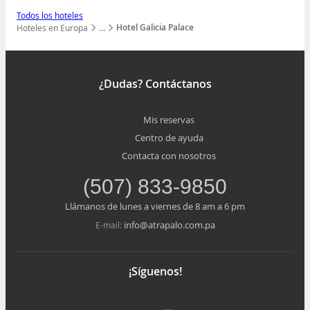
Todos los hoteles
Hotel Galicia Palace
Hoteles en Europa
…
Mostrar todos los niveles
¿Dudas? Contáctanos
Mis reservas
Centro de ayuda
Contacta con nosotros
(507) 833-9850
Llámanos de lunes a viernes de 8 am a 6 pm
info@atrapalo.com.pa
E-mail:
¡Síguenos!