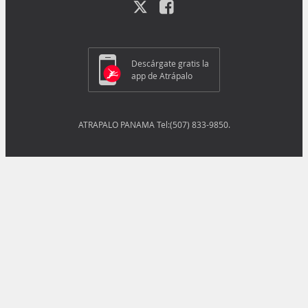
Descárgate gratis la
app de Atrápalo
ATRAPALO PANAMA Tel:(507) 833-9850.