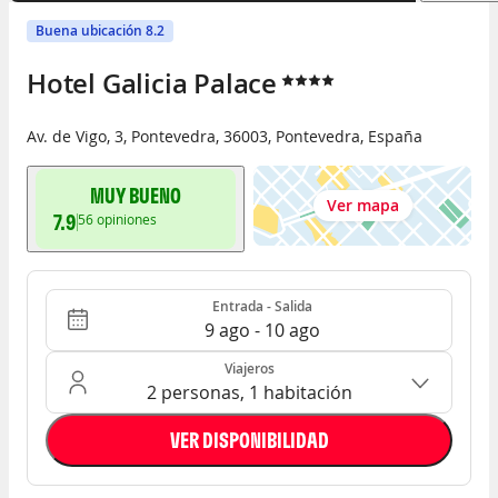
Buena ubicación 8.2
Hotel Galicia Palace
Av. de Vigo, 3
,
Pontevedra
,
36003
,
Pontevedra
,
España
MUY BUENO
Ver mapa
7.9
56
opiniones
Entrada - Salida
Ocupación: 2 personas, 1 habitación
Entrada - Salida
9 ago - 10 ago
Viajeros
2 personas, 1 habitación
VER DISPONIBILIDAD