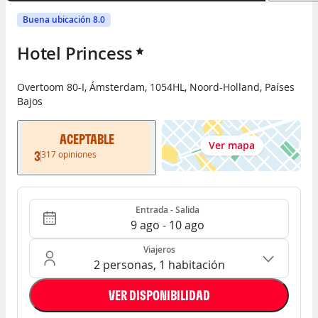
Buena ubicación 8.0
Hotel Princess
Overtoom 80-I
,
Ámsterdam
,
1054HL
,
Noord-Holland
,
Países
Bajos
ACEPTABLE
Ver mapa
3
317
opiniones
Entrada - Salida
Ocupación: 2 personas, 1 habitación
Entrada - Salida
9 ago - 10 ago
Viajeros
2 personas, 1 habitación
VER DISPONIBILIDAD