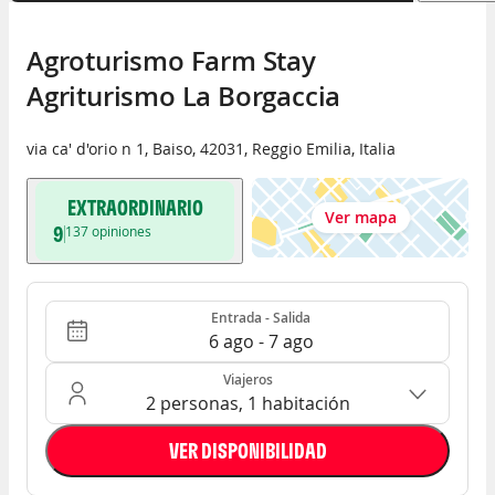
Agroturismo Farm Stay 
Agriturismo La Borgaccia
via ca' d'orio n 1
,
Baiso
,
42031
,
Reggio Emilia
,
Italia
EXTRAORDINARIO
Ver mapa
9
137
opiniones
Entrada - Salida
Ocupación: 2 personas, 1 habitación
Entrada - Salida
6 ago - 7 ago
Viajeros
2 personas, 1 habitación
VER DISPONIBILIDAD