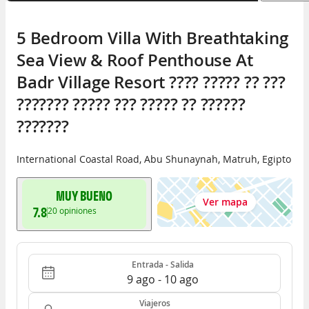
5 Bedroom Villa With Breathtaking 
Sea View & Roof Penthouse At 
Badr Village Resort ???? ????? ?? ??? 
??????? ????? ??? ????? ?? ?????? 
???????
International Coastal Road
,
Abu Shunaynah
,
Matruh
,
Egipto
MUY BUENO
Ver mapa
7.8
20
opiniones
Entrada - Salida
Ocupación: 2 personas, 1 habitación
Entrada - Salida
9 ago - 10 ago
Viajeros