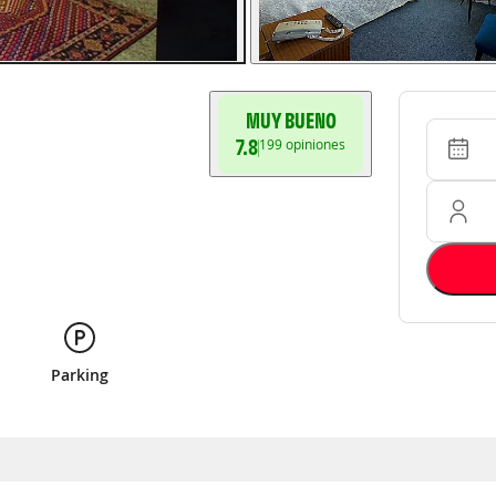
MUY BUENO
Entrada 
Ocupació
7.8
199
opiniones
Parking