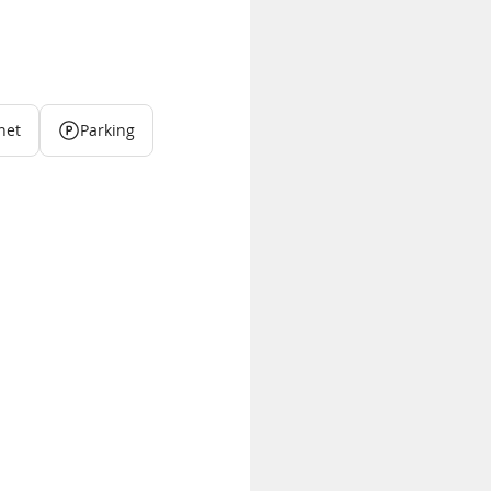
net
Parking