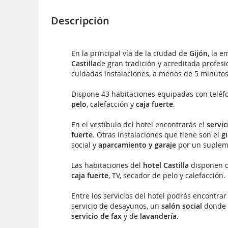
Descripción
En la principal vía de la ciudad de
Gijón
, la e
Castilla
de gran tradición y acreditada profesi
cuidadas instalaciones, a menos de 5 minutos 
Dispone 43 habitaciones equipadas con teléf
pelo
, calefacción y
caja fuerte
.
En el vestíbulo del hotel encontrarás el
servic
fuerte
. Otras instalaciones que tiene son el
g
social y
aparcamiento y garaje
por un suplem
Las habitaciones del
hotel Castilla
disponen d
caja fuerte
, TV, secador de pelo y calefacción.
Entre los servicios del hotel podrás encontra
servicio de desayunos, un
salón social
donde l
servicio de fax
y de
lavandería
.