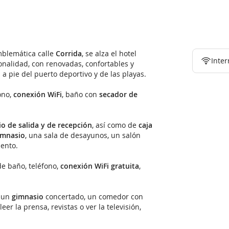
mblemática calle
Corrida
, se alza el hotel
Inter
onalidad, con renovadas, confortables y
a pie del puerto deportivo y de las playas.
ono,
conexión WiFi
, baño con
secador de
io de salida y de recepción
, así como de
caja
imnasio
, una sala de desayunos, un salón
ento.
e baño, teléfono,
conexión WiFi gratuita
,
r un
gimnasio
concertado, un comedor con
eer la prensa, revistas o ver la televisión,