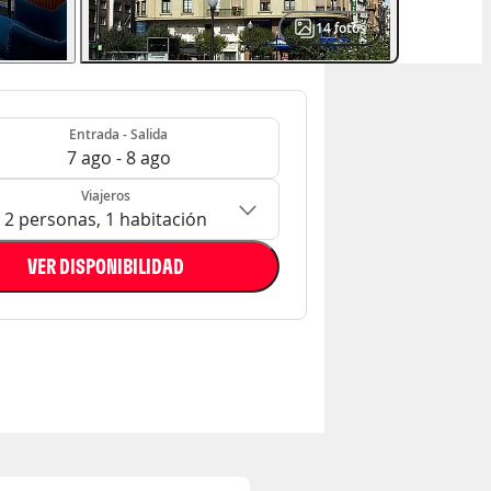
14
fotos
- Salida
n: 2 personas, 1 habitación
Entrada - Salida
7 ago - 8 ago
Viajeros
2 personas, 1 habitación
VER DISPONIBILIDAD